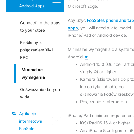
Android Apps
Microsoft Edge.
Aby użyć
FooSales phone and tab
Connecting the apps
apps
, you will need a late-model
to your store
iPhone/iPad or Android device.
Problemy z
Minimalne wymagania dla system
połączeniem XML-
Android:
#
RPC
Android 10.0 (Quince Tart o
Minimalne
simply Q) or higher
wymagania
Kamera (skierowana do prz
lub do tyłu, lub obie do
Odświeżanie danych
skanowania kodów kreskow
w tle
Połączenie z Internetem
Aplikacja
iPhone/iPad minimum requiremen
internetowa
iOS/iPadOS 16.4 or higher
FooSales
Any iPhone 8 or higher or i