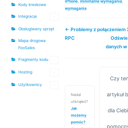
iPhone
,
minimalne wymagania
,
Kody kreskowe
wymagania
Integracje
← Problemy z połączeniem
Obsługiwany sprzęt
RPC
Odświe
Mapa drogowa
danych w 
FooSales
Fragmenty kodu
Hosting
Czy te
Użytkownicy
artykuł b
Nadal
utknąłeś?
Jak
dla Cieb
możemy
pomóc?
pomocn