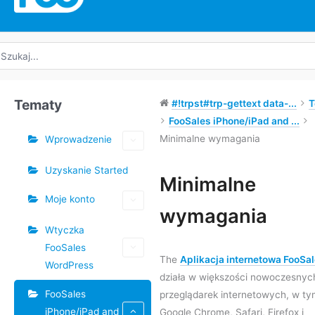
yszukaj:
Tematy
#!trpst#trp-gettext data-...
T
FooSales iPhone/iPad and ...
Minimalne wymagania
Wprowadzenie
Uzyskanie Started
Tagi
Minimalne
Moje konto
Nawigacja
wymagania
po
Wtyczka
dokumencie
FooSales
The
Aplikacja internetowa FooSa
WordPress
działa w większości nowoczesnyc
FooSales
przeglądarek internetowych, w t
iPhone/iPad and
Google Chrome, Safari, Firefox i