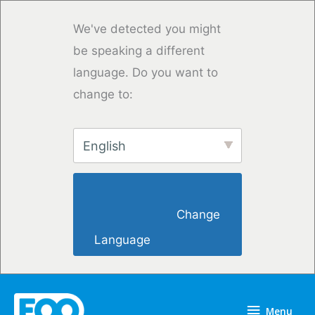
Przejdź
do
We've detected you might
treści
be speaking a different
language. Do you want to
change to:
English
                        Change 
Language                    
Menu
Menu