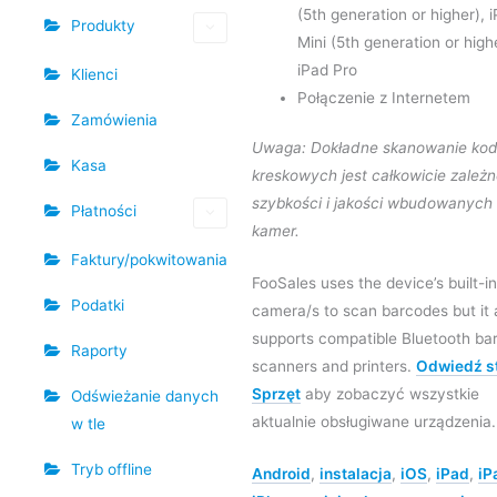
(5th generation or higher), 
Produkty
Mini (5th generation or high
iPad Pro
Klienci
Połączenie z Internetem
Zamówienia
Uwaga: Dokładne skanowanie ko
Kasa
kreskowych jest całkowicie zależ
szybkości i jakości wbudowanych
Płatności
kamer.
Faktury/pokwitowania
FooSales uses the device’s built-in
Podatki
camera/s to scan barcodes but it 
supports compatible Bluetooth ba
Raporty
scanners and printers.
Odwiedź s
Sprzęt
aby zobaczyć wszystkie
Odświeżanie danych
aktualnie obsługiwane urządzenia.
w tle
Tryb offline
Android
,
instalacja
,
iOS
,
iPad
,
iP