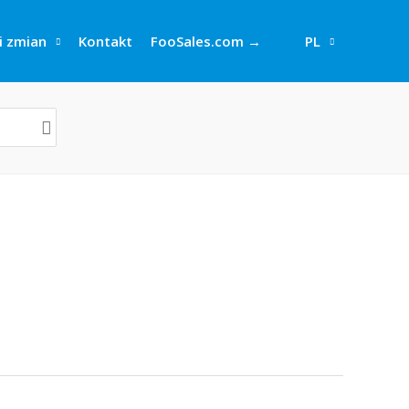
i zmian
Kontakt
FooSales.com →
PL