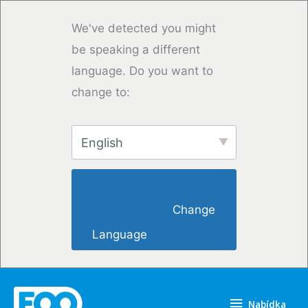
Přeskočit
na
We've detected you might
obsah
be speaking a different
language. Do you want to
change to:
English
                        Change 
Language                    
Nabídka
Nabídka