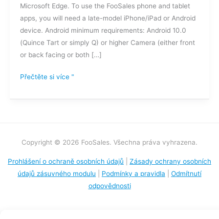
Microsoft Edge. To use the FooSales phone and tablet
apps, you will need a late-model iPhone/iPad or Android
device. Android minimum requirements: Android 10.0
(Quince Tart or simply Q) or higher Camera (either front
or back facing or both […]
Přečtěte si více "
Copyright © 2026 FooSales. Všechna práva vyhrazena.
Prohlášení o ochraně osobních údajů
|
Zásady ochrany osobních
údajů zásuvného modulu
|
Podmínky a pravidla
|
Odmítnutí
odpovědnosti