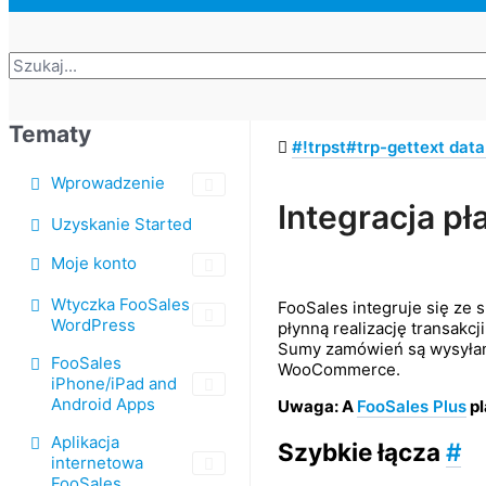
Tematy
#!trpst#trp-gettext data-
Wprowadzenie
Tagi
Integracja pł
Uzyskanie Started
Nawigacja
Moje konto
po
dokumencie
Wtyczka FooSales
FooSales integruje się ze
WordPress
płynną realizację transak
Sumy zamówień są wysyłane
FooSales
WooCommerce.
iPhone/iPad and
Android Apps
Uwaga: A
FooSales Plus
pl
Aplikacja
Szybkie łącza
#
internetowa
FooSales