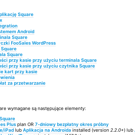
likację Square
x
egration
ystemem Android
minala Square
yczki FooSales WordPress
 Square
ala Square
ści przy kasie przy użyciu terminala Square
ści przy kasie przy użyciu czytnika Square
e kart przy kasie
wienia
at za przetwarzanie
quare wymagane są następujące elementy:
 Square
es Plus
plan OR
7-dniowy bezpłatny okres próbny
e/iPad
lub
Aplikacja na Androida
installed (version
2.2.0+
) lub