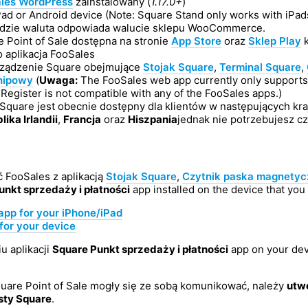
les WordPress
zainstalowany (
1.17.0+
)
ad or Android device (Note: Square Stand only works with iPad
dzie waluta odpowiada walucie sklepu WooCommerce.
e Point of Sale dostępna na stronie
App Store
oraz
Sklep Play
k
o aplikacja FooSales
ządzenie Square obejmujące
Stojak Square
,
Terminal Square
,
chipowy
(
Uwaga:
The FooSales web app currently only supports
 Register is not compatible with any of the FooSales apps.)
Square jest obecnie dostępny dla klientów w następujących kr
ika Irlandii
,
Francja
oraz
Hiszpania
jednak nie potrzebujesz cz
ć FooSales z aplikacją
Stojak Square
,
Czytnik paska magnety
unkt sprzedaży i płatności
app installed on the device that you 
pp for your iPhone/iPad
for your device
u aplikacji
Square Punkt sprzedaży i płatności
app on your devi
quare Point of Sale mogły się ze sobą komunikować, należy
utw
sty Square
.