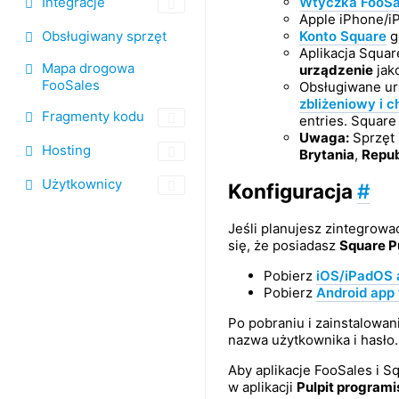
Wtyczka FooSa
Integracje
Apple iPhone/iP
Konto Square
g
Obsługiwany sprzęt
Aplikacja Squar
Mapa drogowa
urządzenie
jak
FooSales
Obsługiwane ur
zbliżeniowy i 
Fragmenty kodu
entries. Square
Uwaga:
Sprzęt 
Hosting
Brytania
,
Republ
Użytkownicy
Konfiguracja
#
Jeśli planujesz zintegrowa
się, że posiadasz
Square P
Pobierz
iOS/iPadOS a
Pobierz
Android app 
Po pobraniu i zainstalowani
nazwa użytkownika i hasło.
Aby aplikacje FooSales i S
w aplikacji
Pulpit programi