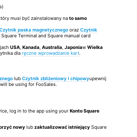
s)
tóry musi być zainstalowany na
to samo
Czytnik paska magnetycznego
oraz
Czytnik
 Square Terminal and Square manual card
ajach
USA
,
Kanada
,
Australia
,
Japonia
w
Wielka
ytnika dla
ręczne wprowadzanie kart
.
cznego
lub
Czytnik zbliżeniowy i chipowy
upewnij
will be using for FooSales.
ce, log in to the app using your
Konto Square
orzyć nowy
lub
zaktualizować istniejący
Square