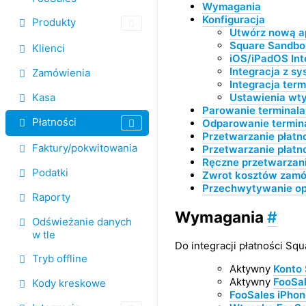
Wymagania
Konfiguracja
Produkty
Utwórz nową ap
Square Sandbo
Klienci
iOS/iPadOS Int
Integracja z s
Zamówienia
Integracja ter
Kasa
Ustawienia wt
Parowanie terminala
Płatności
Odparowanie termin
Przetwarzanie płatno
Faktury/pokwitowania
Przetwarzanie płatno
Ręczne przetwarzani
Podatki
Zwrot kosztów zamó
Przechwytywanie opł
Raporty
Wymagania
#
Odświeżanie danych
w tle
Do integracji płatności S
Tryb offline
Aktywny
Konto
Aktywny
FooSal
Kody kreskowe
FooSales iPhon