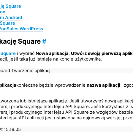
ję Square
ion
em Android
 Square
 FooSales WordPress
kację Square
#
 Square
i wybrać
Nowa aplikacja
,
Utwórz swoją pierwszą aplik
cji, jeśli taka już istnieje na koncie użytkownika.
plikacja
konieczne będzie wprowadzenie
nazwa aplikacji
i zgo
worzoną lub istniejącą aplikację. Jeśli utworzyłeś nową aplika
rsji produkcyjnego interfejsu API Square. Jeśli korzystasz z istn
wersji produkcyjnego interfejsu API Square ze względów bezpie
terfejsu API aplikacji jest ustawiona na najnowszą wersję, prze