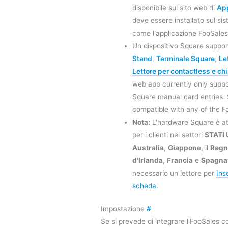
disponibile sul sito web di
App
deve essere installato sul s
come l'applicazione FooSales
Un dispositivo Square suppor
Stand
,
Terminale Square
,
Le
Lettore per contactless e ch
web app currently only supp
Square manual card entries. 
compatible with any of the F
Nota:
L'hardware Square è at
per i clienti nei settori
STATI 
Australia
,
Giappone
, il
Regn
d'Irlanda
,
Francia
e
Spagna
necessario un lettore per
Ins
scheda
.
Impostazione
#
Se si prevede di integrare l'FooSales 