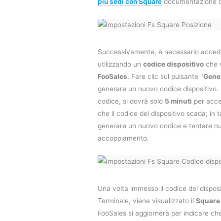
più sedi con Square
documentazione di
Successivamente, è necessario accede
utilizzando un
codice dispositivo
che v
FooSales
. Fare clic sul pulsante "
Gener
generare un nuovo codice dispositivo. 
codice, si dovrà solo
5 minuti
per acce
che il codice del dispositivo scada; in 
generare un nuovo codice e tentare nu
accoppiamento.
Una volta immesso il codice del disposit
Terminale, viene visualizzato il
Square
FooSales si aggiornerà per indicare ch