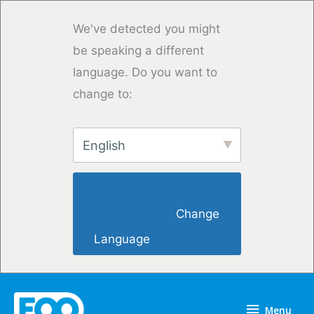
Vai
al
We've detected you might
contenuto
be speaking a different
language. Do you want to
change to:
English
                        Change 
Language                    
Menu
Menu