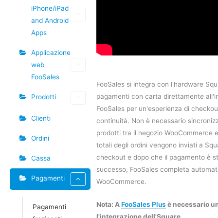
iPhone/iPad
and Android
Apps
Applicazione
web
FooSales
FooSales si integra con l'hardware Squa
pagamenti con carta direttamente all'in
Prodotti
FooSales per un'esperienza di checkou
Clienti
continuità. Non è necessario sincronizz
prodotti tra il negozio WooCommerce e
Ordini
totali degli ordini vengono inviati a S
checkout e dopo che il pagamento è s
Cassa
successo, FooSales completa automati
Pagamenti
WooCommerce.
Nota: A
FooSales Plus
è necessario un
Pagamenti
l'integrazione dell'Square.