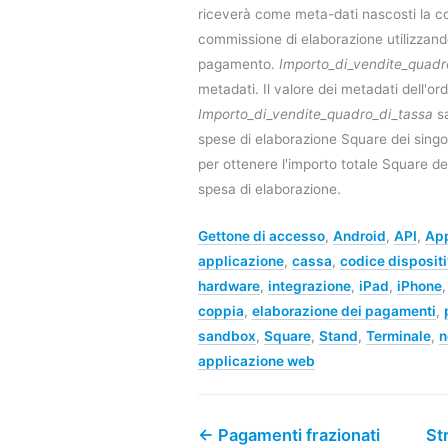
riceverà come meta-dati nascosti la c
commissione di elaborazione utilizzand
pagamento.
Importo_di_vendite_quadr
metadati. Il valore dei metadati dell'or
Importo_di_vendite_quadro_di_tassa
sa
spese di elaborazione Square dei singo
per ottenere l'importo totale Square de
spesa di elaborazione.
Gettone di accesso
,
Android
,
API
,
App
applicazione
,
cassa
,
codice disposit
hardware
,
integrazione
,
iPad
,
iPhone
coppia
,
elaborazione dei pagamenti
,
sandbox
,
Square
,
Stand
,
Terminale
,
n
applicazione web
← Pagamenti frazionati
St