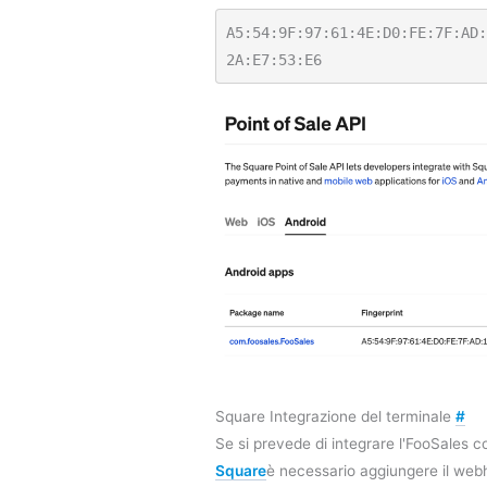
A5:54:9F:97:61:4E:D0:FE:7F:AD:
2A:E7:53:E6
Square Integrazione del terminale
#
Se si prevede di integrare l'FooSales 
Square
è necessario aggiungere il we