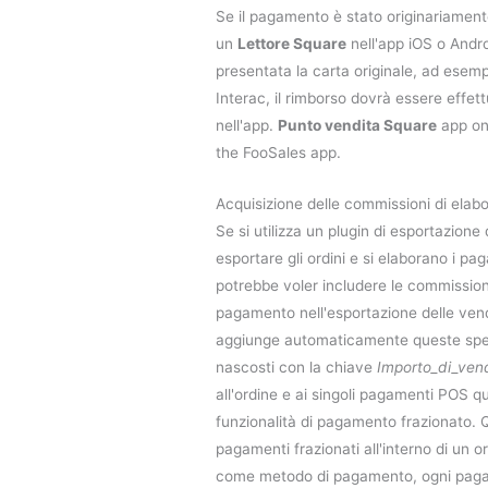
Se il pagamento è stato originariament
un
Lettore Square
nell'app iOS o Andr
presentata la carta originale, ad esemp
Interac, il rimborso dovrà essere effet
nell'app.
Punto vendita Square
app on 
the FooSales app.
Acquisizione delle commissioni di elab
Se si utilizza un plugin di esportazione 
esportare gli ordini e si elaborano i pa
potrebbe voler includere le commission
pagamento nell'esportazione delle vend
aggiunge automaticamente queste sp
nascosti con la chiave
Importo_di_ven
all'ordine e ai singoli pagamenti POS qu
funzionalità di pagamento frazionato. 
pagamenti frazionati all'interno di un o
come metodo di pagamento, ogni paga