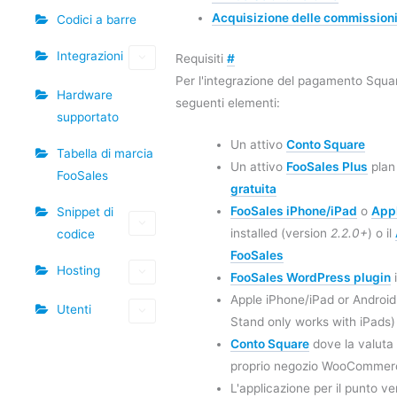
Acquisizione delle commissioni
Codici a barre
Integrazioni
Requisiti
#
Per l'integrazione del pagamento Squa
Hardware
seguenti elementi:
supportato
Un attivo
Conto Square
Tabella di marcia
Un attivo
FooSales Plus
plan
FooSales
gratuita
FooSales iPhone/iPad
o
Appl
Snippet di
installed (version
2.2.0+
) o il
codice
FooSales
Hosting
FooSales WordPress plugin
i
Apple iPhone/iPad or Android
Utenti
Stand only works with iPads)
Conto Square
dove la valuta 
proprio negozio WooCommer
L'applicazione per il punto v