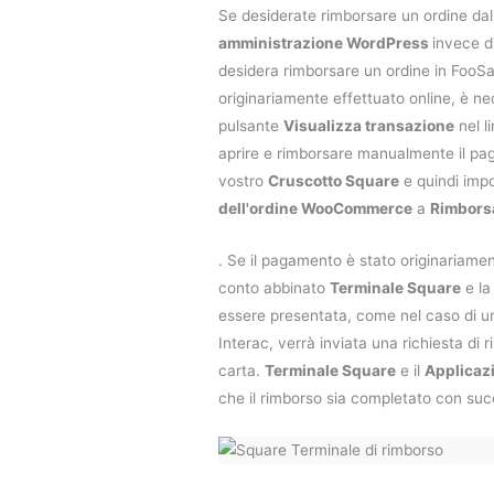
Se desiderate rimborsare un ordine dal
amministrazione WordPress
invece d
desidera rimborsare un ordine in FooSa
originariamente effettuato online, è nec
pulsante
Visualizza transazione
nel l
aprire e rimborsare manualmente il pa
vostro
Cruscotto Square
e quindi imp
dell'ordine WooCommerce
a
Rimbors
. Se il pagamento è stato originariame
conto abbinato
Terminale Square
e la
essere presentata, come nel caso di un
Interac, verrà inviata una richiesta di r
carta.
Terminale Square
e il
Applicaz
che il rimborso sia completato con su