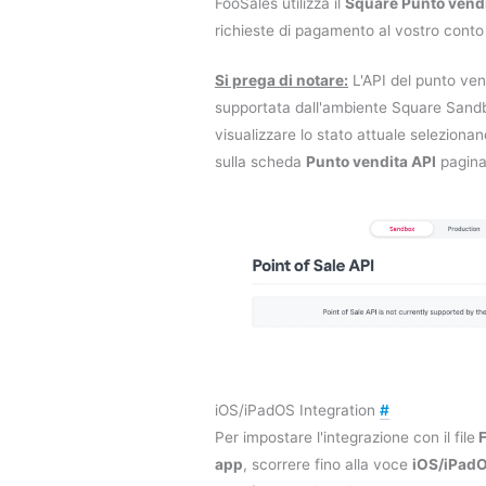
FooSales utilizza il
Square Punto vendi
richieste di pagamento al vostro conto
Si prega di notare:
L'API del punto ven
supportata dall'ambiente Square Sandb
visualizzare lo stato attuale seleziona
sulla scheda
Punto vendita API
pagina
iOS/iPadOS Integration
#
Per impostare l'integrazione con il file
F
app
, scorrere fino alla voce
iOS/iPadO