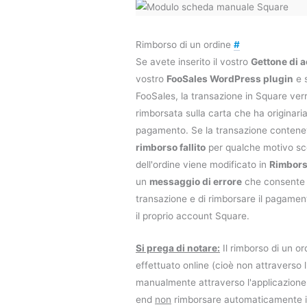
Rimborso di un ordine
#
Se avete inserito il vostro
Gettone di 
vostro
FooSales WordPress plugin
e s
FooSales, la transazione in Square ve
rimborsata sulla carta che ha originari
pagamento. Se la transazione conten
rimborso fallito
per qualche motivo sco
dell'ordine viene modificato in
Rimbors
un
messaggio di errore
che consente d
transazione e di rimborsare il pagame
il proprio account Square.
Si prega di notare:
Il rimborso di un or
effettuato online (cioè non attraverso 
manualmente attraverso l'applicazion
end
non
rimborsare automaticamente i