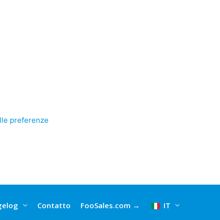
lle preferenze
gelog
Contatto
FooSales.com →
IT