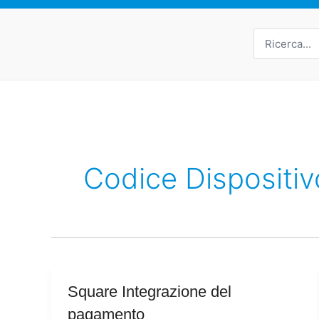
Ricerca
per:
Codice Dispositiv
Square
Square Integrazione del
Integrazione
pagamento