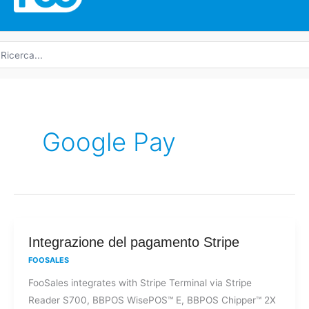
icerca
r:
Google Pay
Integrazione
Integrazione del pagamento Stripe
del
FOOSALES
pagamento
FooSales integrates with Stripe Terminal via Stripe
Stripe
Reader S700, BBPOS WisePOS™ E, BBPOS Chipper™ 2X