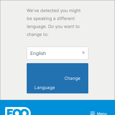
Vai
al
We've detected you might
contenuto
be speaking a different
language. Do you want to
change to:
English
                        Change 
Language                    
Menu
Menu