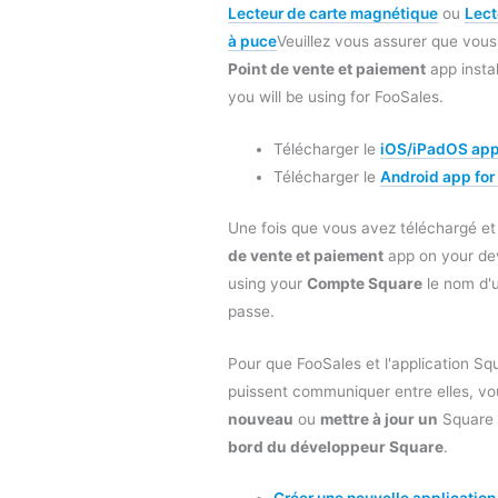
Lecteur de carte magnétique
ou
Lect
à puce
Veuillez vous assurer que vous
Point de vente et paiement
app instal
you will be using for FooSales.
Télécharger le
iOS/iPadOS app 
Télécharger le
Android app for
Une fois que vous avez téléchargé et 
de vente et paiement
app on your dev
using your
Compte Square
le nom d'u
passe.
Pour que FooSales et l'application Sq
puissent communiquer entre elles, v
nouveau
ou
mettre à jour un
Square 
bord du développeur Square
.