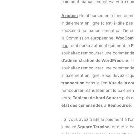
paiement manuellement via votre co
A noter :
Remboursement d'une com
initialement en ligne (c'est-à-dire pas
FooSales) ou manuellement par l'inte
la Commission européenne.
WooCom
pas
rembourse automatiquement le
P
souhaitez rembourser une commande
d'administration de WordPress
au l
souhaitez rembourser une commande
initialement en ligne, vous devez cliq
transaction
dans le lien
Vue de la c
rembourser manuellement le paiement 
votre
Tableau de bord Square
puis dé
état des commandes
à
Remboursé
.
. Si vous avez traité le paiement à l'o
jumelée
Square Terminal
et que la ca