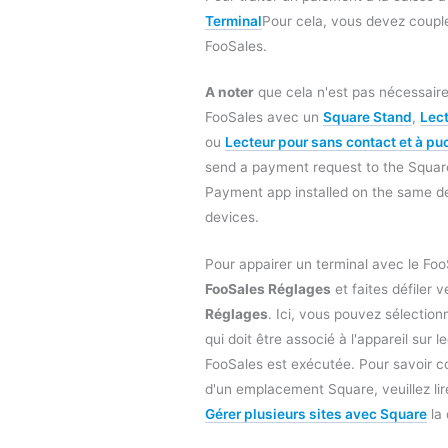
Terminal
Pour cela, vous devez coupl
FooSales.
A noter
que cela n'est pas nécessaire l
FooSales avec un
Square Stand
,
Lect
ou
Lecteur pour sans contact et à pu
send a payment request to the Square
Payment app installed on the same d
devices.
Pour appairer un terminal avec le FooS
FooSales Réglages
et faites défiler 
Réglages
. Ici, vous pouvez sélectio
qui doit être associé à l'appareil sur le
FooSales est exécutée. Pour savoir 
d'un emplacement Square, veuillez li
Gérer plusieurs sites avec Square
la 