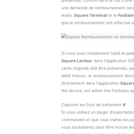
présentée, comme dans le cas d'une c
une demande de remboursement sera
lésée.
Square Terminal
et le
FooSale
que le remboursement soit effectué 
Si vous avez initialement traité le pai
Square Lecteur
dans l'application iO
carte originale doit être présentée, 
débit Interac, le remboursement devr
directement dans l'application
Square
the device, not within the FooSales a
Capturer les frais de traitement
#
Si vous utilisez un plugin d'exportatio
commandes et que vous traitez les p
vous souhaiterez peut-être inclure le