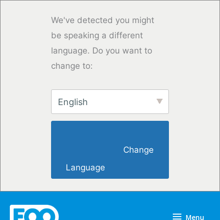
Skip
to
We've detected you might
content
be speaking a different
language. Do you want to
change to:
English
                        Change 
Language                    
Menu
Menu