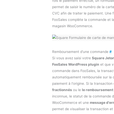
fois le paiement effectué, un formulai
permet de saisir le numéro de la carte,
CVC afin de traiter le paiement. Une f
FooSales complète la commande et la
magasin WooCommerce.
Remboursement d'une commande
#
Si vous avez saisi votre
Square Jeton
FooSales WordPress plugin
et que v
commande dans FooSales, la transac
automatiquement remboursée sur la ca
paiement à l'origine. Si la transactio
fractionnés
ou le
le remboursement
inconnue, le statut de la commande 
WooCommerce et une
message d'er
permet de visualiser la transaction e