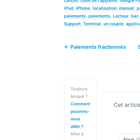
caisse
,
code de l'appareil
,
Google P
iPad
,
iPhone
,
localisation
,
manuel
,
p
paiements
,
paiements
,
Lecteur
,
bac 
Support
,
Terminal
,
un couple
,
applic
← Paiements fractionnés
Toujours
bloqué ?
Comment
Cet articl
pouvons-
nous
aider ?
Mise à
Non
3