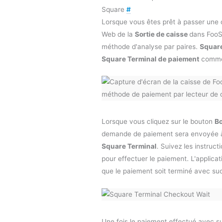
Square
#
Lorsque vous êtes prêt à passer une 
Web de la
Sortie de caisse
dans FooSa
méthode d'analyse par paires.
Square
Square Terminal de paiement
comme
Lorsque vous cliquez sur le bouton
Bo
demande de paiement sera envoyée à 
Square Terminal
. Suivez les instruc
pour effectuer le paiement. L'applica
que le paiement soit terminé avec su
Une fois le paiement effectué avec s