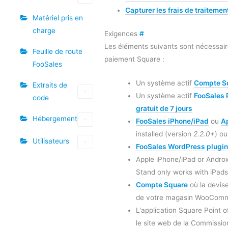
Capturer les frais de traitemen
Matériel pris en
charge
Exigences
#
Les éléments suivants sont nécessaire
Feuille de route
paiement Square :
FooSales
Un système actif
Compte S
Extraits de
Un système actif
FooSales 
code
gratuit de 7 jours
Hébergement
FooSales iPhone/iPad
ou
Ap
installed (version
2.2.0+
) ou
Utilisateurs
FooSales WordPress plugin
Apple iPhone/iPad or Androi
Stand only works with iPads
Compte Square
où la devise
de votre magasin WooCom
L'application Square Point o
le site web de la Commissi