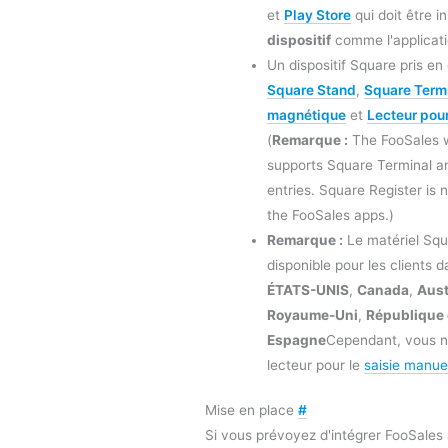
et
Play Store
qui doit être in
dispositif
comme l'applicat
Un dispositif Square pris e
Square Stand
,
Square Term
magnétique
et
Lecteur pour
(
Remarque :
The FooSales w
supports Square Terminal a
entries. Square Register is 
the FooSales apps.)
Remarque :
Le matériel Squ
disponible pour les clients 
ÉTATS-UNIS
,
Canada
,
Aust
Royaume-Uni
,
République 
Espagne
Cependant, vous n
lecteur pour le
saisie manue
Mise en place
#
Si vous prévoyez d'intégrer FooSale