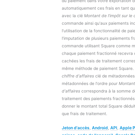
du paiement dans votre exportation d
automatiquement ces frais en tant 
avec la clé
Montant de l'impôt sur le c
commande ainsi qu'aux paiements ind
l'utilisation de la fonctionnalité de p
l'imputation de plusieurs paiements f
commande utilisant Square comme m
chaque paiement fractionné recevr
cachées les frais de traitement corres
même méthode de paiement Square.
chiffre d'affaires
clé de métadonnées.
métadonnées de l'ordre pour
Montant 
d'affaires
correspondra à la somme de 
traitement des paiements fractionné
donner le montant total Square dédu
que frais de traitement.
Jeton d'accès
,
Android
,
API
,
Apple 