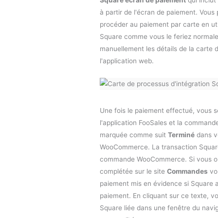
Square écran de paiement
qui inclut
à partir de l'écran de paiement. Vou
procéder au paiement par carte en uti
Square comme vous le feriez normale
manuellement les détails de la carte 
l'application web.
Une fois le paiement effectué, vous 
l'application FooSales et la command
marquée comme suit
Terminé
dans v
WooCommerce. La transaction Square 
commande WooCommerce. Si vous o
complétée sur le site
Commandes
vo
paiement mis en évidence si Square a é
paiement. En cliquant sur ce texte, vo
Square liée dans une fenêtre du navi