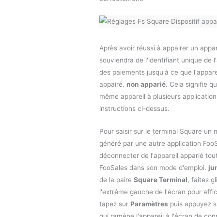
Après avoir réussi à appairer un appar
souviendra de l'identifiant unique de l'
des paiements jusqu'à ce que l'appare
appairé.
non apparié
. Cela signifie 
même appareil à plusieurs application
instructions ci-dessus.
Pour saisir sur le terminal Square un
généré par une autre application Foo
déconnecter de l'appareil apparié tout 
FooSales dans son mode d'emploi.
ju
de la paire
Square Terminal
, faites g
l'extrême gauche de l'écran pour affi
tapez sur
Paramètres
puis appuyez s
qui ramène l'appareil à l'écran de co