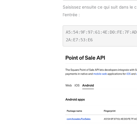
Saisissez ensuite ce qui suit dans le
l'entrée :
A5:54:9F:97:61:4E:D0:FE:7F:AD
2A:E7:53:E6