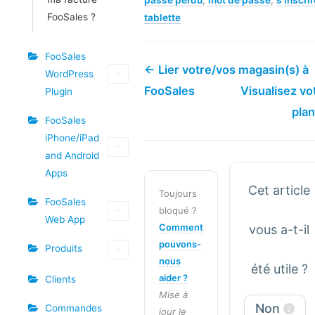
passe perdu
,
mot de passe
,
s'inscrir
FooSales ?
tablette
FooSales
← Lier votre/vos magasin(s) à
WordPress
FooSales
Visualisez vo
Plugin
pla
FooSales
iPhone/iPad
and Android
Apps
Cet article
Toujours
FooSales
bloqué ?
Web App
Comment
vous a-t-il
pouvons-
Produits
nous
été utile ?
aider ?
Clients
Mise à
Non
Commandes
2
jour le