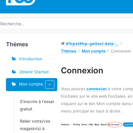
echerche
e
Thèmes
#!trpst#trp-gettext data-...
Thèmes
Mon compte
Connexion
Introduction
Étiquettes
Connexion
Obtenir Started
Doc
Mon compte
navigation
Vous pouvez
connexion
à votre comp
FooSales sur le site web FooSales, en
S'inscrire à l'essai
cliquant sur le lien Mon compte dans 
gratuit
menu principal en haut à droite.
Relier votre/vos
magasin(s) à