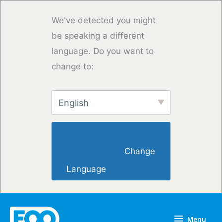
Skip
to
We've detected you might
content
be speaking a different
language. Do you want to
change to:
English
                        Change 
Language                    
Menu
Menu