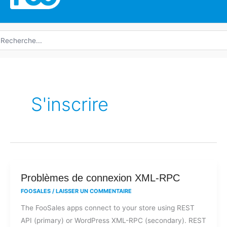
echerche
e
S'inscrire
Problèmes
Problèmes de connexion XML-RPC
de
FOOSALES
/
LAISSER UN COMMENTAIRE
connexion
The FooSales apps connect to your store using REST
XML-
API (primary) or WordPress XML-RPC (secondary). REST
RPC