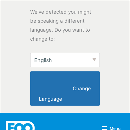
Skip
to
We've detected you might
content
be speaking a different
language. Do you want to
change to:
English
                        Change 
Language                    
Menu
Menu