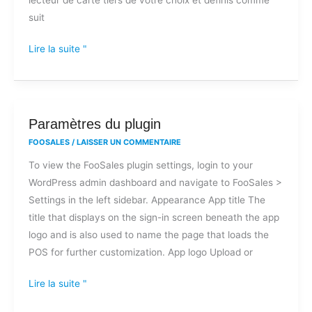
lecteurs
suit
de
cartes
Lire la suite "
tiers
?
Paramètres
Paramètres du plugin
du
FOOSALES
/
LAISSER UN COMMENTAIRE
plugin
To view the FooSales plugin settings, login to your
WordPress admin dashboard and navigate to FooSales >
Settings in the left sidebar. Appearance App title The
title that displays on the sign-in screen beneath the app
logo and is also used to name the page that loads the
POS for further customization. App logo Upload or
Lire la suite "