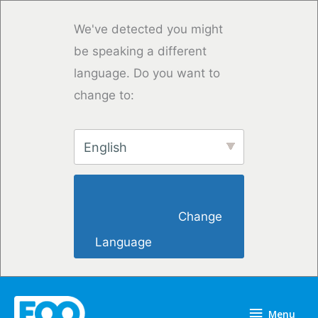
Skip
to
We've detected you might
content
be speaking a different
language. Do you want to
change to:
English
                        Change 
Language                    
Menu
Menu