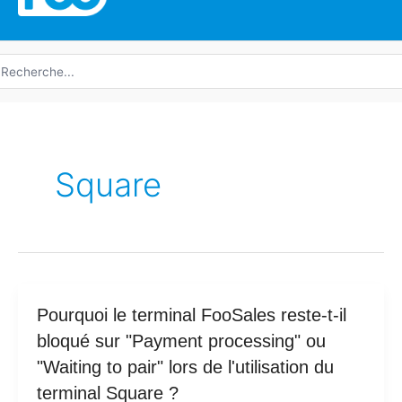
echerche
e
Square
Pourquoi
Pourquoi le terminal FooSales reste-t-il
le
bloqué sur "Payment processing" ou
terminal
"Waiting to pair" lors de l'utilisation du
FooSales
terminal Square ?
reste-