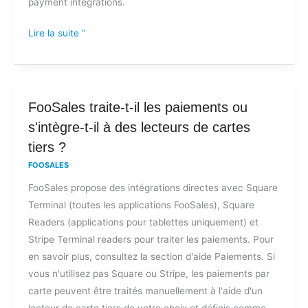
payment integrations.
supportées
ou
Lire la suite "
y
a-
t-
il
FooSales
FooSales traite-t-il les paiements ou
des
traite-
s'intègre-t-il à des lecteurs de cartes
frais
t-
cachés
tiers ?
il
?
FOOSALES
les
FooSales propose des intégrations directes avec Square
paiements
Terminal (toutes les applications FooSales), Square
ou
Readers (applications pour tablettes uniquement) et
s'intègre-
Stripe Terminal readers pour traiter les paiements. Pour
t-
en savoir plus, consultez la section d'aide Paiements. Si
il
vous n'utilisez pas Square ou Stripe, les paiements par
à
carte peuvent être traités manuellement à l'aide d'un
des
lecteur de carte tiers de votre choix et définis comme