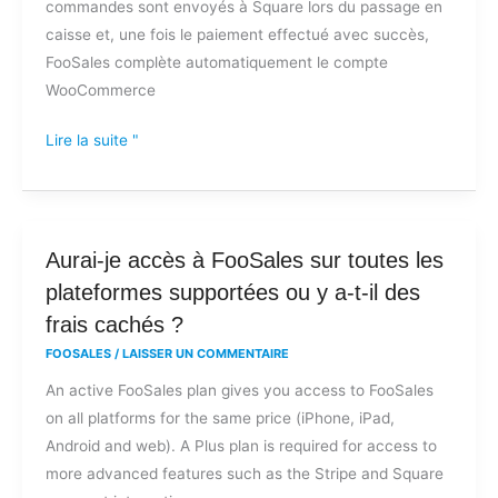
commandes sont envoyés à Square lors du passage en
caisse et, une fois le paiement effectué avec succès,
FooSales complète automatiquement le compte
WooCommerce
Lire la suite "
Aurai-
Aurai-je accès à FooSales sur toutes les
je
plateformes supportées ou y a-t-il des
accès
frais cachés ?
à
FOOSALES
/
LAISSER UN COMMENTAIRE
FooSales
An active FooSales plan gives you access to FooSales
sur
on all platforms for the same price (iPhone, iPad,
toutes
Android and web). A Plus plan is required for access to
les
more advanced features such as the Stripe and Square
plateformes