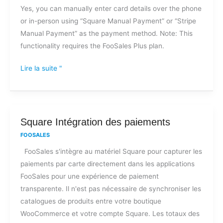
des
Yes, you can manually enter card details over the phone
paiements
or in-person using “Square Manual Payment” or “Stripe
par
Manual Payment” as the payment method. Note: This
carte
functionality requires the FooSales Plus plan.
de
crédit
Lire la suite "
par
téléphone
?
Square
Square Intégration des paiements
Intégration
FOOSALES
des
FooSales s'intègre au matériel Square pour capturer les
paiements
paiements par carte directement dans les applications
FooSales pour une expérience de paiement
transparente. Il n'est pas nécessaire de synchroniser les
catalogues de produits entre votre boutique
WooCommerce et votre compte Square. Les totaux des