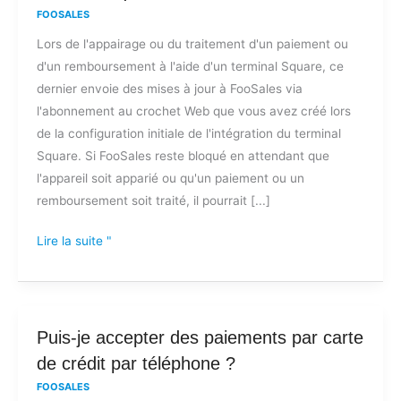
FOOSALES
t-
Lors de l'appairage ou du traitement d'un paiement ou
il
d'un remboursement à l'aide d'un terminal Square, ce
bloqué
dernier envoie des mises à jour à FooSales via
sur
l'abonnement au crochet Web que vous avez créé lors
"Payment
de la configuration initiale de l'intégration du terminal
processing"
Square. Si FooSales reste bloqué en attendant que
ou
l'appareil soit apparié ou qu'un paiement ou un
"Waiting
remboursement soit traité, il pourrait [...]
to
pair"
Lire la suite "
lors
de
l'utilisation
du
Puis-
Puis-je accepter des paiements par carte
terminal
je
Square
de crédit par téléphone ?
accepter
?
FOOSALES