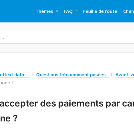
Thèmes
FAQ
Feuille de route
Chan
ettext data-...
Questions fréquemment posées...
Avant-v
phone ?
 accepter des paiements par car
ne ?