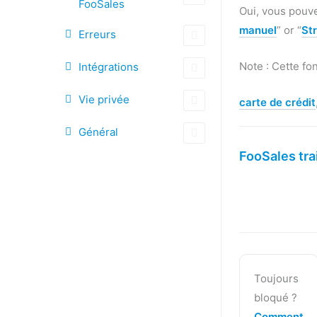
FooSales
Oui, vous pouve
manuel
” or “
St
Erreurs
Note : Cette fon
Intégrations
Vie privée
carte de crédit
Général
FooSales trai
Toujours
bloqué ?
Comment