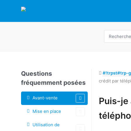
Skip
to
content
Recherche
de
:
Questions
#!trpst#trp-g
crédit par télé
fréquemment posées
Étiquettes
Avant-vente
Puis-je
Doc
Mise en place
télépho
navigation
Utilisation de