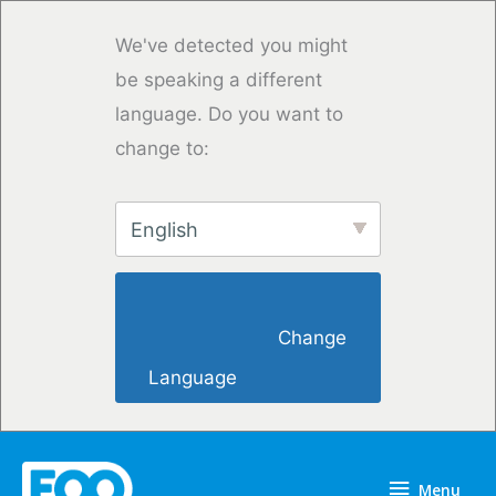
Skip
to
We've detected you might
content
be speaking a different
language. Do you want to
change to:
English
                        Change 
Language                    
Menu
Menu