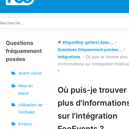
echerche
e
Questions
#!trpst#trp-gettext data-...
Questions fréquemment posées...
fréquemment
Intégrations
Où puis-je trouver plus
posées
d'informations sur l'intégration FooEve
?
Avant-vente
Mise en
Étiquettes
Où puis-je trouver
place
Doc
plus d'information
Utilisation de
navigation
FooSales
sur l'intégration
Erreurs
FooEvents ?