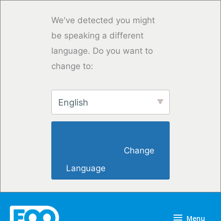
Skip
to
We've detected you might
content
be speaking a different
language. Do you want to
change to:
English
                        Change 
Language                    
Menu
Menu