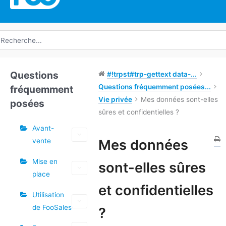
echerche
e
Questions
#!trpst#trp-gettext data-...
Questions fréquemment posées...
fréquemment
Vie privée
Mes données sont-elles
posées
sûres et confidentielles ?
Avant-
Étiquettes
Mes données
vente
Doc
Mise en
sont-elles sûres
navigation
place
et confidentielles
Utilisation
de FooSales
?