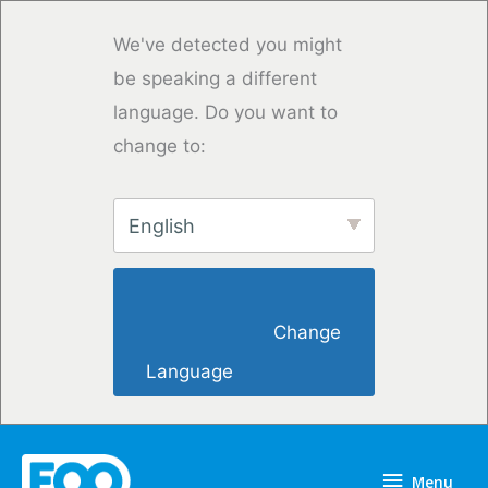
Skip
to
We've detected you might
content
be speaking a different
language. Do you want to
change to:
English
                        Change 
Language                    
Menu
Menu