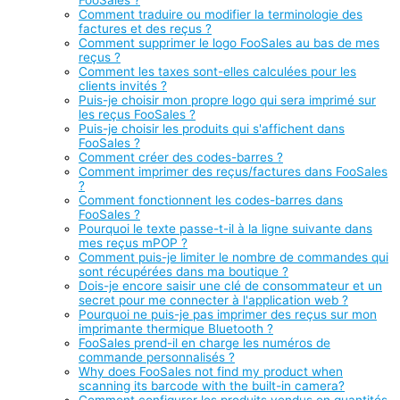
FooSales ?
Comment traduire ou modifier la terminologie des
factures et des reçus ?
Comment supprimer le logo FooSales au bas de mes
reçus ?
Comment les taxes sont-elles calculées pour les
clients invités ?
Puis-je choisir mon propre logo qui sera imprimé sur
les reçus FooSales ?
Puis-je choisir les produits qui s'affichent dans
FooSales ?
Comment créer des codes-barres ?
Comment imprimer des reçus/factures dans FooSales
?
Comment fonctionnent les codes-barres dans
FooSales ?
Pourquoi le texte passe-t-il à la ligne suivante dans
mes reçus mPOP ?
Comment puis-je limiter le nombre de commandes qui
sont récupérées dans ma boutique ?
Dois-je encore saisir une clé de consommateur et un
secret pour me connecter à l'application web ?
Pourquoi ne puis-je pas imprimer des reçus sur mon
imprimante thermique Bluetooth ?
FooSales prend-il en charge les numéros de
commande personnalisés ?
Why does FooSales not find my product when
scanning its barcode with the built-in camera?