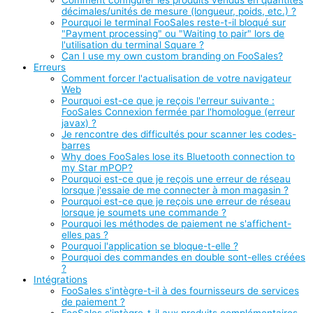
Comment configurer les produits vendus en quantités
décimales/unités de mesure (longueur, poids, etc.) ?
Pourquoi le terminal FooSales reste-t-il bloqué sur
"Payment processing" ou "Waiting to pair" lors de
l'utilisation du terminal Square ?
Can I use my own custom branding on FooSales?
Erreurs
Comment forcer l'actualisation de votre navigateur
Web
Pourquoi est-ce que je reçois l'erreur suivante :
FooSales Connexion fermée par l'homologue (erreur
javax) ?
Je rencontre des difficultés pour scanner les codes-
barres
Why does FooSales lose its Bluetooth connection to
my Star mPOP?
Pourquoi est-ce que je reçois une erreur de réseau
lorsque j'essaie de me connecter à mon magasin ?
Pourquoi est-ce que je reçois une erreur de réseau
lorsque je soumets une commande ?
Pourquoi les méthodes de paiement ne s'affichent-
elles pas ?
Pourquoi l'application se bloque-t-elle ?
Pourquoi des commandes en double sont-elles créées
?
Intégrations
FooSales s'intègre-t-il à des fournisseurs de services
de paiement ?