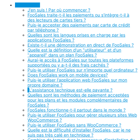
Avant-vente
J'en suis ! Par où commencer ?
FooSales traite-t-il les paiements ou s'intègre-t-il à
des lecteurs de cartes tiers ?
Puis-je accepter des paiements par carte de crédit
par téléphone ?
Quelles sont les langues prises en charge par les
applications FooSales ?
Existe-t-il une démonstration en direct de FooSales ?
Quelle est la définition d'un "utilisateur" et d'un
"appareil" dans un plan FooSales ?
Aurai-je accès à FooSales sur toutes les plateformes
supportées ou y a-t-il des frais cachés ?
Puis-je utiliser FooSales sur n'importe quel ordinateur ?
Does FooSales work on mobile devices?
Puis-je utiliser l'application web FooSales sur mon
propre domaine ?
L'assistance technique est-elle payante ?
Quelles sont les méthodes de paiement acceptées
pour les plans et les modules complémentaires de
FooSales ?
FooSales fonctionne-t-il partout dans le monde ?
Puis-je utiliser FooSales pour gérer plusieurs sites Web
WooCommerce ?
Puis-je utiliser FooSales sans WooCommerce ?
Quelle est la difficulté d'installer FooSales, car je ne
suis pas très calé en technique ?