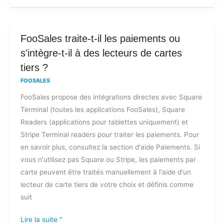
a-
t-
il
FooSales
FooSales traite-t-il les paiements ou
des
traite-
s'intègre-t-il à des lecteurs de cartes
frais
t-
cachés
tiers ?
il
?
FOOSALES
les
FooSales propose des intégrations directes avec Square
paiements
Terminal (toutes les applications FooSales), Square
ou
Readers (applications pour tablettes uniquement) et
s'intègre-
Stripe Terminal readers pour traiter les paiements. Pour
t-
en savoir plus, consultez la section d'aide Paiements. Si
il
vous n'utilisez pas Square ou Stripe, les paiements par
à
carte peuvent être traités manuellement à l'aide d'un
des
lecteur de carte tiers de votre choix et définis comme
lecteurs
suit
de
cartes
Lire la suite "