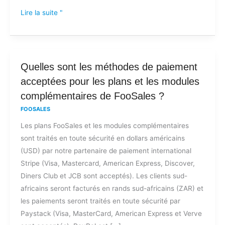
Lire la suite "
Quelles
Quelles sont les méthodes de paiement
sont
acceptées pour les plans et les modules
les
complémentaires de FooSales ?
méthodes
FOOSALES
de
Les plans FooSales et les modules complémentaires
paiement
sont traités en toute sécurité en dollars américains
acceptées
(USD) par notre partenaire de paiement international
pour
Stripe (Visa, Mastercard, American Express, Discover,
les
Diners Club et JCB sont acceptés). Les clients sud-
plans
africains seront facturés en rands sud-africains (ZAR) et
et
les paiements seront traités en toute sécurité par
les
Paystack (Visa, MasterCard, American Express et Verve
modules