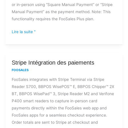
or in-person using “Square Manual Payment” or “Stripe
par
Manual Payment” as the payment method. Note: This
carte
functionality requires the FooSales Plus plan.
de
crédit
Lire la suite "
par
téléphone
?
Stripe
Stripe Intégration des paiements
Intégration
FOOSALES
des
FooSales integrates with Stripe Terminal via Stripe
paiements
Reader S700, BBPOS WisePOS™ E, BBPOS Chipper™ 2X
BT, BBPOS WisePad™ 3, Stripe Reader M2 and Verifone
P400 smart readers to capture in-person card
payments directly within the FooSales web app and
FooSales apps for a seamless checkout experience.
Order totals are sent to Stripe at checkout and