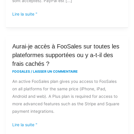
sont acceptés). PayPal est [...]
complémentaires
de
Lire la suite "
FooSales
?
Aurai-
Aurai-je accès à FooSales sur toutes les
je
plateformes supportées ou y a-t-il des
accès
frais cachés ?
à
FOOSALES
/
LAISSER UN COMMENTAIRE
FooSales
An active FooSales plan gives you access to FooSales
sur
on all platforms for the same price (iPhone, iPad,
toutes
Android and web). A Plus plan is required for access to
les
more advanced features such as the Stripe and Square
plateformes
payment integrations.
supportées
ou
Lire la suite "
y