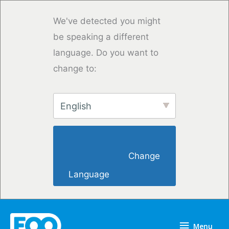
Skip
to
We've detected you might
content
be speaking a different
language. Do you want to
change to:
English
                        Change 
Language                    
Menu
Menu