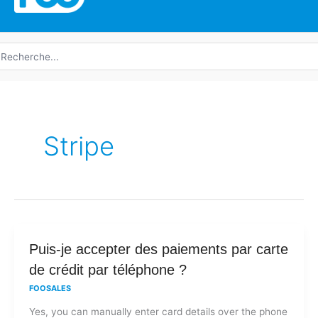
echerche
e
Stripe
Puis-
Puis-je accepter des paiements par carte
je
de crédit par téléphone ?
accepter
FOOSALES
des
Yes, you can manually enter card details over the phone
paiements