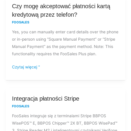
Czy
Czy mogę akceptować płatności kartą
mogę
kredytową przez telefon?
akceptować
FOOSALES
płatności
Yes, you can manually enter card details over the phone
kartą
or in-person using “Square Manual Payment” or “Stripe
kredytową
Manual Payment” as the payment method. Note: This
przez
functionality requires the FooSales Plus plan.
telefon?
Czytaj więcej "
Integracja
Integracja płatności Stripe
płatności
FOOSALES
Stripe
FooSales integruje się z terminalami Stripe BBPOS
WisePOS™ E, BBPOS Chipper™ 2X BT, BBPOS WisePad™
3, Stripe Reader M2 i inteligentnymi czytnikami Verifone