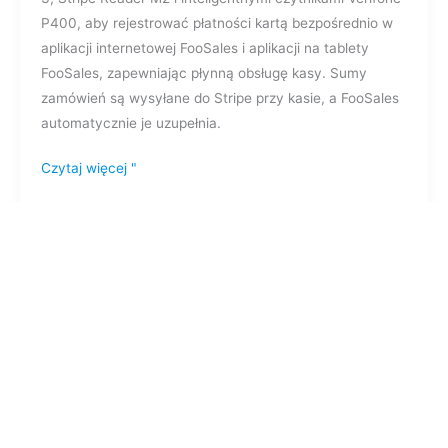
P400, aby rejestrować płatności kartą bezpośrednio w
aplikacji internetowej FooSales i aplikacji na tablety
FooSales, zapewniając płynną obsługę kasy. Sumy
zamówień są wysyłane do Stripe przy kasie, a FooSales
automatycznie je uzupełnia.
Czytaj więcej "
Integracja
Integracja płatności Square
płatności
FOOSALES
Square
FooSales integruje się ze sprzętem Square w celu
przechwytywania płatności kartą bezpośrednio w
aplikacjach FooSales, zapewniając płynną realizację
transakcji. Nie ma potrzeby synchronizowania katalogów
produktów między sklepem WooCommerce a kontem