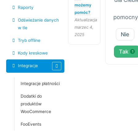
możemy
Raporty
pomóc?
pomocny
Aktualizacja
Odświeżanie danych
marzec 4,
w tle
Nie
2025
Tryb offline
Tak
1
Kody kreskowe
Integracje
Integracje płatności
Dodatki do
produktów
WooCommerce
FooEvents