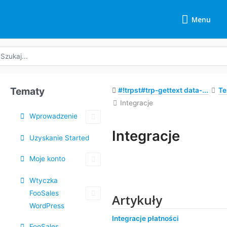
Przejdź
Menu
do
Menu
treści
yszukaj:
Tematy
#!trpst#trp-gettext data-...
Te
Integracje
Wprowadzenie
Integracje
Uzyskanie Started
Nawigacja
Moje konto
po
dokumencie
Wtyczka
FooSales
Artykuły
WordPress
Integracje płatności
FooSales