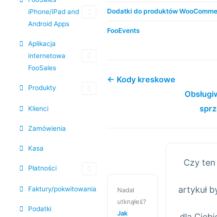
Dodatki do produktów WooComme
iPhone/iPad and
Android Apps
FooEvents
Aplikacja
internetowa
FooSales
← Kody kreskowe
Produkty
Obsługi
sprz
Klienci
Zamówienia
Kasa
Czy ten
Płatności
artykuł b
Faktury/pokwitowania
Nadal
utknąłeś?
Podatki
Jak
dla Ciebi