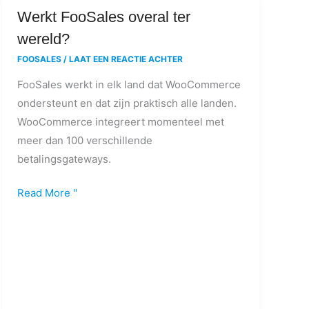
Werkt
Werkt FooSales overal ter
FooSales
wereld?
overal
FOOSALES
/
LAAT EEN REACTIE ACHTER
ter
FooSales werkt in elk land dat WooCommerce
wereld?
ondersteunt en dat zijn praktisch alle landen.
WooCommerce integreert momenteel met
meer dan 100 verschillende
betalingsgateways.
Read More "