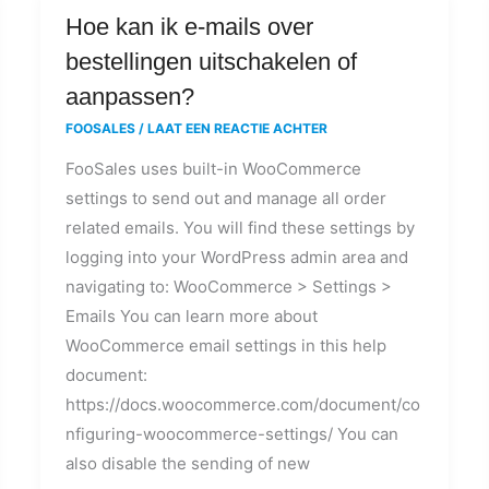
Hoe
Hoe kan ik e-mails over
kan
bestellingen uitschakelen of
ik
aanpassen?
e-
FOOSALES
/
LAAT EEN REACTIE ACHTER
mails
FooSales uses built-in WooCommerce
over
settings to send out and manage all order
bestellingen
related emails. You will find these settings by
uitschakelen
logging into your WordPress admin area and
of
navigating to: WooCommerce > Settings >
aanpassen?
Emails You can learn more about
WooCommerce email settings in this help
document:
https://docs.woocommerce.com/document/co
nfiguring-woocommerce-settings/ You can
also disable the sending of new