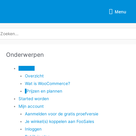
Overslaan
Menu
naar
Menu
inhoud
oeken
ar:
Onderwerpen
Tags
Doc
Inleiding
navigatie
Overzicht
Wat is WooCommerce?
Prijzen en plannen
Started worden
Mijn account
Aanmelden voor de gratis proefversie
Je winkel(s) koppelen aan FooSales
Inloggen