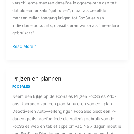
verschillende mensen dezelfde inloggegevens dan telt
en
dat als een enkele "gebruiker", maar als dezelfde
"apparaat"
mensen zullen toegang krijgen tot FooSales van
in
individuele accounts, classificeren we ze als "meerdere
een
gebruikers".
FooSales
plan?
Read More "
Prijzen
Prijzen en plannen
en
FOOSALES
plannen
Neem een kijkje op de FooSales Prijzen FooSales Add-
ons Upgraden van een plan Annuleren van een plan
Deactiveren Auto-verlengingen FooSales biedt een 7-
dagen gratis proefperiode die volledig gebruik van de
FooSales web en tablet apps omvat. Na 7 dagen moet je
een FooSales Plan kopen om verder te gaan met het