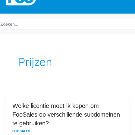
oeken
ar:
Prijzen
Welke
Welke licentie moet ik kopen om
licentie
FooSales op verschillende subdomeinen
moet
te gebruiken?
ik
FOOSALES
kopen