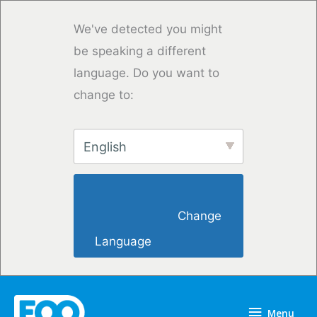
Overslaan
naar
We've detected you might
inhoud
be speaking a different
language. Do you want to
change to:
English
                        Change 
Language                    
Menu
Menu