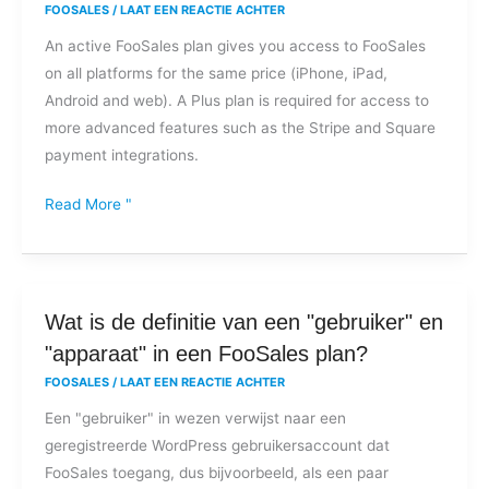
FOOSALES
/
LAAT EEN REACTIE ACHTER
FooSales
An active FooSales plan gives you access to FooSales
op
on all platforms for the same price (iPhone, iPad,
alle
Android and web). A Plus plan is required for access to
ondersteunde
more advanced features such as the Stripe and Square
platforms
payment integrations.
of
zijn
Read More "
er
verborgen
kosten?
Wat
Wat is de definitie van een "gebruiker" en
is
"apparaat" in een FooSales plan?
de
FOOSALES
/
LAAT EEN REACTIE ACHTER
definitie
Een "gebruiker" in wezen verwijst naar een
van
geregistreerde WordPress gebruikersaccount dat
een
FooSales toegang, dus bijvoorbeeld, als een paar
"gebruiker"