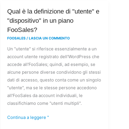
Qual
Qual è la definizione di "utente" e
è
"dispositivo" in un piano
la
FooSales?
definizione
FOOSALES
/
LASCIA UN COMMENTO
di
Un "utente" si riferisce essenzialmente a un
"utente"
account utente registrato dell'WordPress che
e
accede all'FooSales; quindi, ad esempio, se
"dispositivo"
alcune persone diverse condividono gli stessi
in
dati di accesso, questo conta come un singolo
un
"utente", ma se le stesse persone accedono
piano
all'FooSales da account individuali, le
FooSales?
classifichiamo come "utenti multipli".
Continua a leggere "