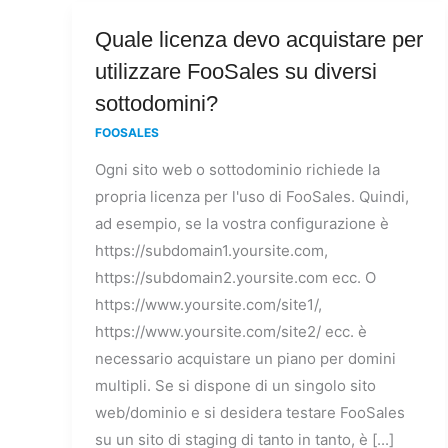
Quale
Quale licenza devo acquistare per
licenza
utilizzare FooSales su diversi
devo
sottodomini?
acquistare
FOOSALES
per
Ogni sito web o sottodominio richiede la
utilizzare
propria licenza per l'uso di FooSales. Quindi,
FooSales
ad esempio, se la vostra configurazione è
su
https://subdomain1.yoursite.com,
diversi
https://subdomain2.yoursite.com ecc. O
sottodomini?
https://www.yoursite.com/site1/,
https://www.yoursite.com/site2/ ecc. è
necessario acquistare un piano per domini
multipli. Se si dispone di un singolo sito
web/dominio e si desidera testare FooSales
su un sito di staging di tanto in tanto, è [...]