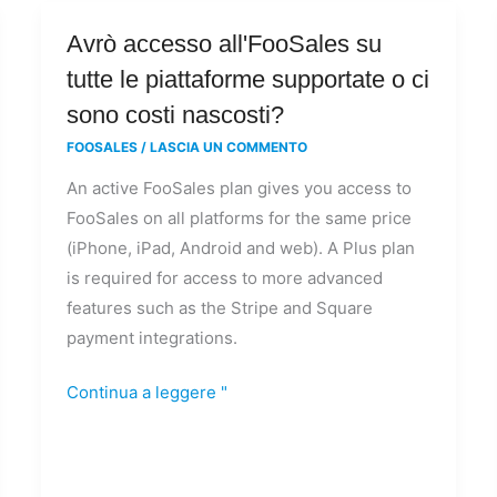
Avrò
Avrò accesso all'FooSales su
accesso
tutte le piattaforme supportate o ci
all'FooSales
sono costi nascosti?
su
FOOSALES
/
LASCIA UN COMMENTO
tutte
An active FooSales plan gives you access to
le
FooSales on all platforms for the same price
piattaforme
(iPhone, iPad, Android and web). A Plus plan
supportate
is required for access to more advanced
o
features such as the Stripe and Square
ci
payment integrations.
sono
costi
Continua a leggere "
nascosti?