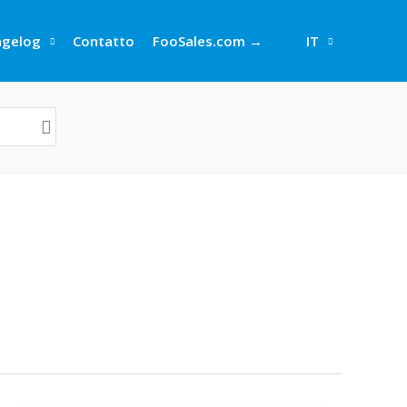
ngelog
Contatto
FooSales.com →
IT