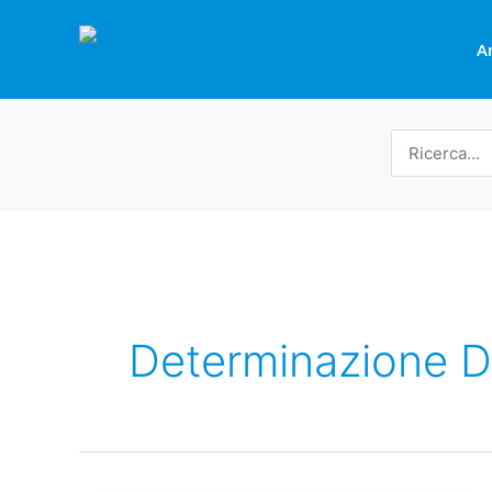
Vai
al
A
contenuto
Ricerca
per:
Determinazione De