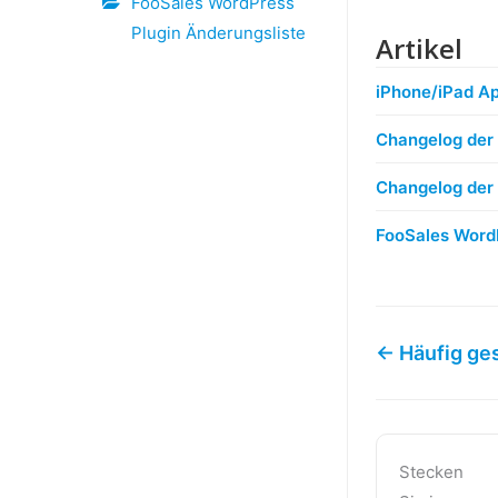
FooSales WordPress
Plugin Änderungsliste
Artikel
iPhone/iPad A
Changelog der
Changelog de
FooSales WordP
← Häufig ges
Stecken