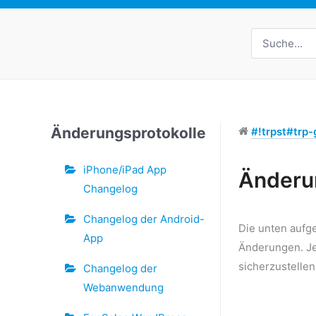
Suche
nach:
Änderungsprotokolle
#!trpst#trp-g
iPhone/iPad App
Änderu
Changelog
Doc-
Changelog der Android-
Navigation
Die unten aufg
App
Änderungen. Je
sicherzustelle
Changelog der
Webanwendung