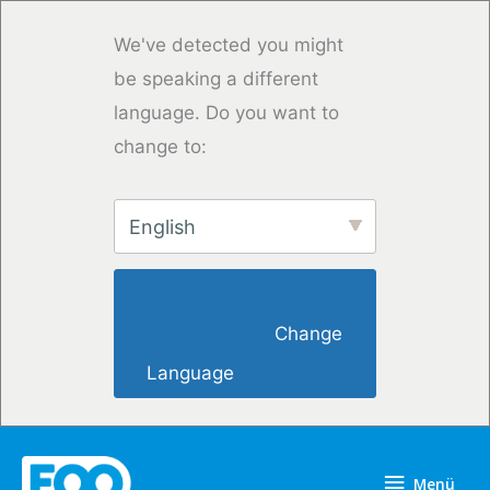
Zum
Inhalt
We've detected you might
springen
be speaking a different
language. Do you want to
change to:
English
                        Change 
Language                    
Menü
Menü