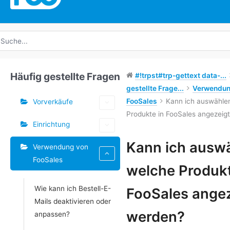
uche
ach:
Häufig gestellte Fragen
#!trpst#trp-gettext data-...
gestellte Frage...
Verwendun
FooSales
Kann ich auswähle
Vorverkäufe
Produkte in FooSales angezeig
Einrichtung
Schlagwörter
Kann ich auswä
Verwendung von
FooSales
Doc-
welche Produkt
Navigation
Wie kann ich Bestell-E-
FooSales angez
Mails deaktivieren oder
werden?
anpassen?