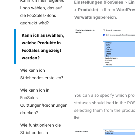
Kann ich mein eigenes
Einstellungen
(
FooSales
>
Ein
Logo wählen, das auf
>
Produkte
) in Ihrem
WordPre
die FooSales-Bons
Verwaltungsbereich
.
gedruckt wird?
Kann ich auswählen,
welche Produkte in
FooSales angezeigt
werden?
Wie kann ich
Strichcodes erstellen?
Wie kann ich in
You can also specify which pr
FooSales
statuses should load in the PO
Quittungen/Rechnungen
selecting them from the produc
drucken?
list.
Wie funktionieren die
Strichcodes in