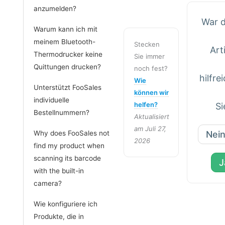
anzumelden?
War d
Warum kann ich mit
meinem Bluetooth-
Stecken
Art
Thermodrucker keine
Sie immer
Quittungen drucken?
noch fest?
hilfre
Wie
Unterstützt FooSales
können wir
individuelle
helfen?
Si
Bestellnummern?
Aktualisiert
am Juli 27,
Nei
Why does FooSales not
2026
find my product when
scanning its barcode
J
with the built-in
camera?
Wie konfiguriere ich
Produkte, die in