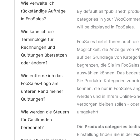
Wie verwalte ich
rückständige Aufträge
By default all “published” produc
in FooSales?
categories in your WooCommer
will be displayed in FooSales.
Wie kann ich die
Terminologie für
FooSales bietet Ihnen auch die
Rechnungen und
Möglichkeit, die Anzeige von P
Quittungen übersetzen
auf der Grundlage von Kategor
oder ändern?
begrenzen, die Sie im FooSales
auswählen können. Das bedeut
Wie entferne ich das
Sie Produkte Kategorien zuord
FooSales-Logo am
können, die nur in FooSales an
unteren Rand meiner
werden und in Ihrem Online-Sh
Quittungen?
verborgen bleiben sollen - oder
Wie werden die Steuern
umgekehrt.
für Gastkunden
Die
Products categories to di
berechnet?
Einstellung finden Sie in der
Fo