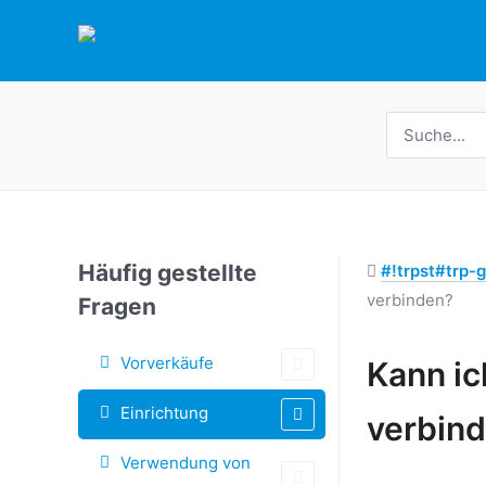
Zum
Inhalt
springen
Suche
nach:
Häufig gestellte
#!trpst#trp-g
verbinden?
Fragen
Vorverkäufe
Kann ic
Doc-
Einrichtung
verbin
Navigation
Verwendung von