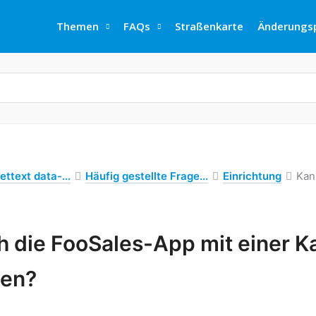
Themen
FAQs
Straßenkarte
Änderungsp
ettext data-...
Häufig gestellte Frage...
Einrichtung
Kan
h die FooSales-App mit einer 
den?