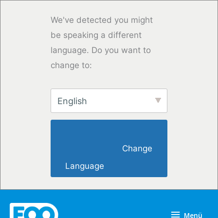
Zum
Inhalt
We've detected you might
springen
be speaking a different
language. Do you want to
change to:
English
                        Change 
Language                    
Menü
Menü