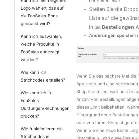
Kann ich mein eigenes
der Seitenleiste
Logo wählen, das auf
Stellen Sie die Drop
die FooSales-Bons
Liste auf die gewüns
gedruckt wird?
in
Bestellungen
A
die
Änderungen speichern
Kann ich auswählen,
welche Produkte in
FooSales angezeigt
werden?
Wie kann ich
Wenn Sie das nächste Mal die 
Strichcodes erstellen?
App laden und eine Verbindung
Shop herstellen, wird nur die 
Wie kann ich in
Anzahl von Bestellungen abger
FooSales
dieses Limit beibehalten, währ
Quittungen/Rechnungen
Hintergrund neue Bestellungen e
drucken?
oder von Ihrem Shop abgerufe
Wie funktionieren die
Wenn Sie eine neue Bestellung
Strichcodes in
übermitteln, wird diese Bestell