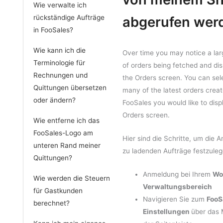
Wie verwalte ich
rückständige Aufträge
abgerufen wer
in FooSales?
Wie kann ich die
Over time you may notice a la
Terminologie für
of orders being fetched and di
Rechnungen und
the Orders screen. You can se
Quittungen übersetzen
many of the latest orders creat
oder ändern?
FooSales you would like to disp
Orders screen.
Wie entferne ich das
FooSales-Logo am
Hier sind die Schritte, um die A
unteren Rand meiner
zu ladenden Aufträge festzuleg
Quittungen?
Anmeldung bei Ihrem
Wo
Wie werden die Steuern
Verwaltungsbereich
für Gastkunden
Navigieren Sie zum
FooS
berechnet?
Einstellungen
über das 