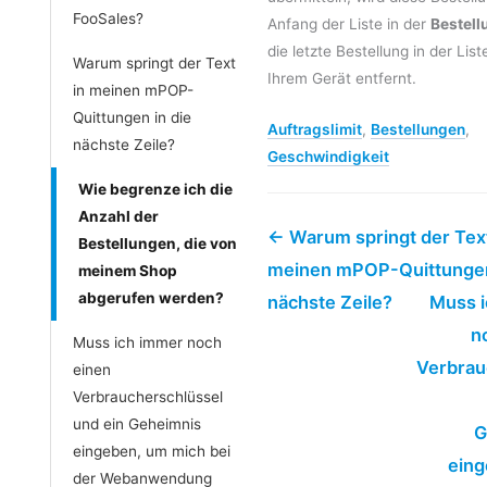
FooSales?
Anfang der Liste in der
Bestel
die letzte Bestellung in der Lis
Warum springt der Text
Ihrem Gerät entfernt.
in meinen mPOP-
Quittungen in die
Auftragslimit
,
Bestellungen
,
nächste Zeile?
Geschwindigkeit
Wie begrenze ich die
Anzahl der
← Warum springt der Text
Bestellungen, die von
meinen mPOP-Quittungen
meinem Shop
abgerufen werden?
nächste Zeile?
Muss 
n
Muss ich immer noch
Verbrau
einen
Verbraucherschlüssel
und ein Geheimnis
G
eingeben, um mich bei
eing
der Webanwendung