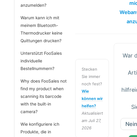
mic
anzumelden?
Weban
Warum kann ich mit
anz
meinem Bluetooth-
Thermodrucker keine
Quittungen drucken?
Unterstützt FooSales
War d
individuelle
Bestellnummern?
Stecken
Art
Sie immer
Why does FooSales not
noch fest?
find my product when
hilfre
Wie
scanning its barcode
können wir
with the built-in
helfen?
Si
camera?
Aktualisiert
am Juli 27,
Nei
Wie konfiguriere ich
2026
Produkte, die in