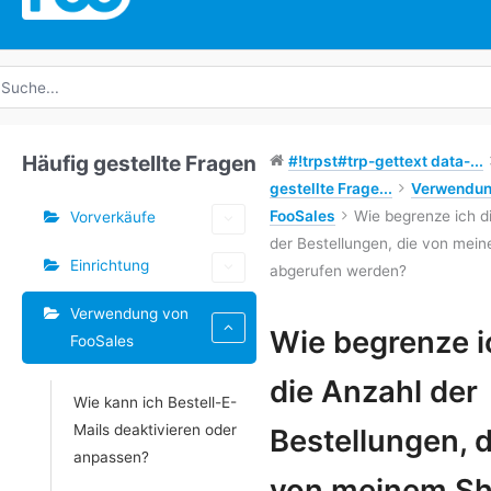
uche
ach:
Häufig gestellte Fragen
#!trpst#trp-gettext data-...
gestellte Frage...
Verwendun
FooSales
Wie begrenze ich d
Vorverkäufe
der Bestellungen, die von mei
Einrichtung
abgerufen werden?
Verwendung von
Schlagwörter
Wie begrenze i
FooSales
Doc-
die Anzahl der
Wie kann ich Bestell-E-
Navigation
Mails deaktivieren oder
Bestellungen, d
anpassen?
von meinem S