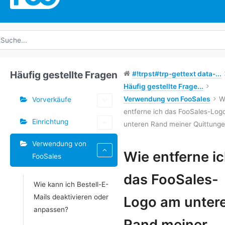
uche
ach:
Häufig gestellte Fragen
#!trpst#trp-gettext data-...
Häufig gestellte Frage...
Verwendung von FooSales
W
Vorverkäufe
entferne ich das FooSales-Log
Einrichtung
unteren Rand meiner Quittung
Verwendung von
Schlagwörter
Wie entferne i
FooSales
Doc-
das FooSales-
Wie kann ich Bestell-E-
Navigation
Mails deaktivieren oder
Logo am unter
anpassen?
Rand meiner