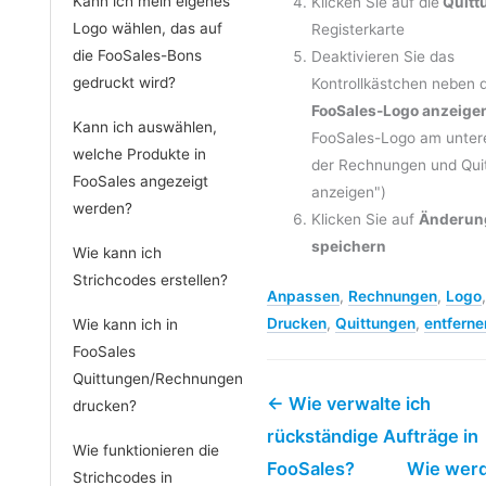
Kann ich mein eigenes
Klicken Sie auf die
Quitt
Logo wählen, das auf
Registerkarte
die FooSales-Bons
Deaktivieren Sie das
gedruckt wird?
Kontrollkästchen neben
FooSales-Logo anzeige
Kann ich auswählen,
FooSales-Logo am unter
welche Produkte in
der Rechnungen und Qui
FooSales angezeigt
anzeigen")
werden?
Klicken Sie auf
Änderun
speichern
Wie kann ich
Strichcodes erstellen?
Anpassen
,
Rechnungen
,
Logo
,
Drucken
,
Quittungen
,
entferne
Wie kann ich in
FooSales
Quittungen/Rechnungen
← Wie verwalte ich
drucken?
rückständige Aufträge in
Wie funktionieren die
FooSales?
Wie werd
Strichcodes in