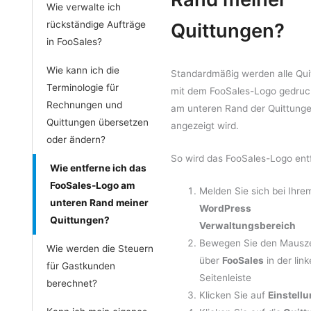
Wie verwalte ich
rückständige Aufträge
Quittungen?
in FooSales?
Wie kann ich die
Standardmäßig werden alle Qu
Terminologie für
mit dem FooSales-Logo gedruc
Rechnungen und
am unteren Rand der Quittung
Quittungen übersetzen
angezeigt wird.
oder ändern?
So wird das FooSales-Logo entf
Wie entferne ich das
FooSales-Logo am
Melden Sie sich bei Ihre
unteren Rand meiner
WordPress
Quittungen?
Verwaltungsbereich
Bewegen Sie den Mausze
Wie werden die Steuern
über
FooSales
in der lin
für Gastkunden
Seitenleiste
berechnet?
Klicken Sie auf
Einstell