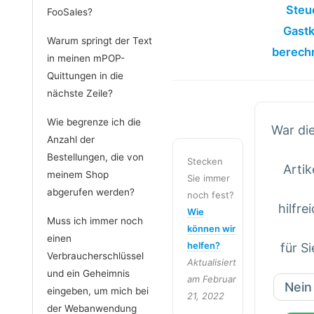
Steu
FooSales?
Gast
Warum springt der Text
berech
in meinen mPOP-
Quittungen in die
nächste Zeile?
Wie begrenze ich die
War di
Anzahl der
Bestellungen, die von
Stecken
Artik
meinem Shop
Sie immer
abgerufen werden?
noch fest?
hilfre
Wie
Muss ich immer noch
können wir
einen
helfen?
für Si
Verbraucherschlüssel
Aktualisiert
und ein Geheimnis
am Februar
Nein
eingeben, um mich bei
21, 2022
der Webanwendung