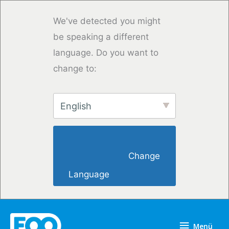
Zum
Inhalt
We've detected you might
springen
be speaking a different
language. Do you want to
change to:
English
                        Change 
Language                    
Menü
Menü