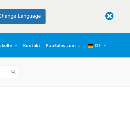
Change Language
kolle
Kontakt
FooSales.com →
DE