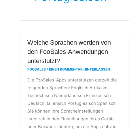
Welche
Welche Sprachen werden von
Sprachen
den FooSales-Anwendungen
werden
unterstützt?
von
FOOSALES
/
EINEN KOMMENTAR HINTERLASSEN
den
Die FooSales-Apps unterstützen derzeit die
FooSales-
folgenden Sprachen: Englisch Afrikaans
Anwendungen
Tschechisch Niederländisch Französisch
unterstützt?
Deutsch Italienisch Portugiesisch Spanisch
Sie können Ihre Spracheinstellungen
jederzeit in den Einstellungen Ihres Geräts
oder Browsers ändern, um die Apps nativ in