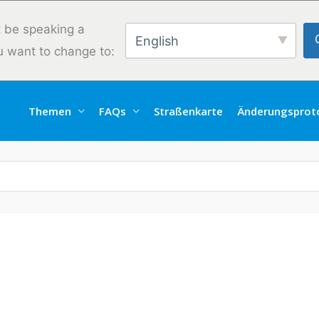
 be speaking a
English
u want to change to:
Themen
FAQs
Straßenkarte
Änderungsproto