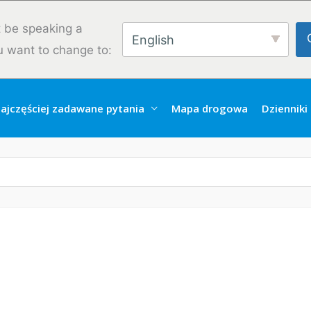
 be speaking a
English
u want to change to:
ajczęściej zadawane pytania
Mapa drogowa
Dzienniki