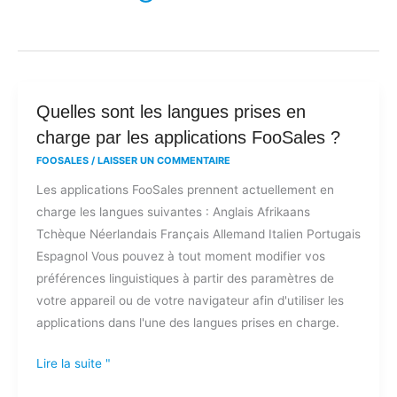
Quelles
Quelles sont les langues prises en
sont
charge par les applications FooSales ?
les
FOOSALES
/
LAISSER UN COMMENTAIRE
langues
Les applications FooSales prennent actuellement en
prises
charge les langues suivantes : Anglais Afrikaans
en
Tchèque Néerlandais Français Allemand Italien Portugais
charge
Espagnol Vous pouvez à tout moment modifier vos
par
préférences linguistiques à partir des paramètres de
les
votre appareil ou de votre navigateur afin d'utiliser les
applications
applications dans l'une des langues prises en charge.
FooSales
?
Lire la suite "