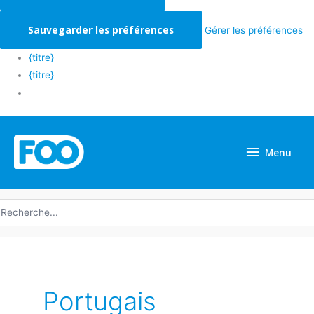
Sauvegarder les préférences
Gérer les préférences
{titre}
{titre}
Menu
Menu
echerche
e
Portugais