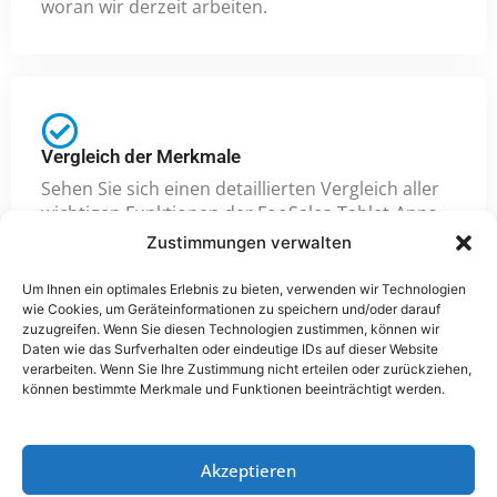
woran wir derzeit arbeiten.
Vergleich der Merkmale
Sehen Sie sich einen detaillierten Vergleich aller
wichtigen Funktionen der FooSales-Tablet-Apps
und der Web-Version an.
Zustimmungen verwalten
Um Ihnen ein optimales Erlebnis zu bieten, verwenden wir Technologien
wie Cookies, um Geräteinformationen zu speichern und/oder darauf
zuzugreifen. Wenn Sie diesen Technologien zustimmen, können wir
Daten wie das Surfverhalten oder eindeutige IDs auf dieser Website
verarbeiten. Wenn Sie Ihre Zustimmung nicht erteilen oder zurückziehen,
können bestimmte Merkmale und Funktionen beeinträchtigt werden.
Copyright © 2026 FooSales. Alle Rechte vorbehalten.
Erklärung zum Datenschutz
|
Plugin-
Akzeptieren
Datenschutzrichtlinie
|
Bedingungen und Konditionen
|