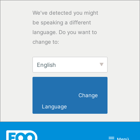
Zum
Inhalt
We've detected you might
springen
be speaking a different
language. Do you want to
change to:
English
                        Change 
Language                    
Menü
Menü