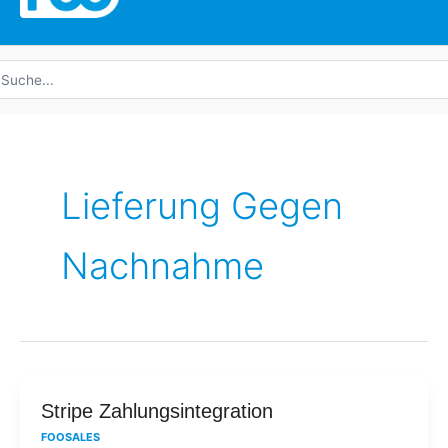
uche
ach:
Lieferung Gegen
Nachnahme
Stripe
Stripe Zahlungsintegration
Zahlungsintegration
FOOSALES