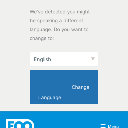
Zum
Inhalt
We've detected you might
springen
be speaking a different
language. Do you want to
change to:
English
                        Change 
Language                    
Menü
Menü