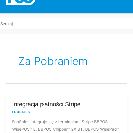
yszukaj:
Za Pobraniem
Integracja
Integracja płatności Stripe
płatności
FOOSALES
Stripe
FooSales integruje się z terminalami Stripe BBPOS
WisePOS™ E, BBPOS Chipper™ 2X BT, BBPOS WisePad™