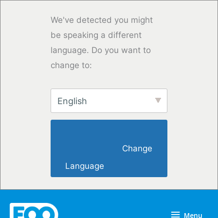
Przejdź
do
We've detected you might
treści
be speaking a different
language. Do you want to
change to:
English
                        Change 
Language                    
Menu
Menu