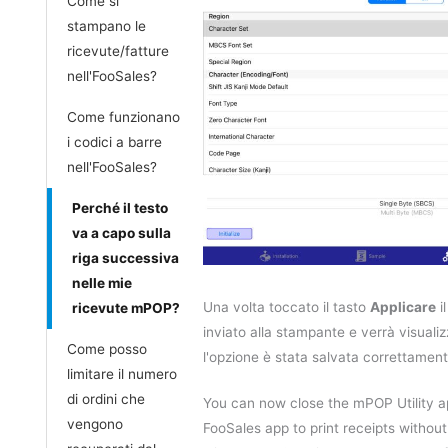
Come si
stampano le
ricevute/fatture
nell'FooSales?
Come funzionano
i codici a barre
nell'FooSales?
Perché il testo
va a capo sulla
riga successiva
nelle mie
Una volta toccato il tasto
Applicare
i
ricevute mPOP?
inviato alla stampante e verrà visual
Come posso
l'opzione è stata salvata correttament
limitare il numero
di ordini che
You can now close the mPOP Utility a
vengono
FooSales app to print receipts without 