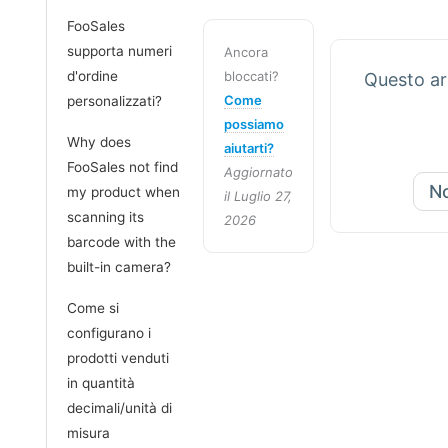
FooSales
supporta numeri
Ancora
d'ordine
bloccati?
Questo art
Come
personalizzati?
possiamo
Why does
aiutarti?
FooSales not find
Aggiornato
N
my product when
il Luglio 27,
scanning its
2026
barcode with the
built-in camera?
Come si
configurano i
prodotti venduti
in quantità
decimali/unità di
misura