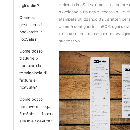
ordini da FooSales, è possibile notare c
agli ordini?
avvolgono sulla riga successiva. Le 
Come si
stampate utilizzando 32 caratteri per 
gestiscono i
come è configurato l'mPOP, ogni cara
backorder in
più spazio, con conseguente avvolgime
FooSales?
successiva.
Come posso
tradurre o
cambiare la
terminologia di
fatture e
ricevute?
Come posso
rimuovere il logo
FooSales in fondo
alle mie ricevute?