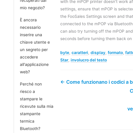
recuperati dal
with the mPOP printer doesn’t work a
mio negozio?
settings, ensure that mPOP is selected
the FooSales Settings screen and that 
È ancora
connected to the mPOP via Bluetooth. 
necessario
can also try turning off the mPOP and 
inserire una
seconds before turning them back on 
chiave utente e
un segreto per
byte
,
caratteri
,
display
,
formato
,
fatt
accedere
Star
,
involucro del testo
all'applicazione
web?
← Come funzionano i codici a b
Perché non
C
riesco a
stampare le
ricevute sulla mia
ve
stampante
termica
Bluetooth?