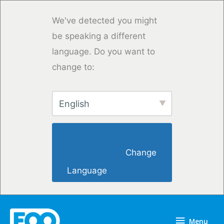
Vai
al
We've detected you might
contenuto
be speaking a different
language. Do you want to
change to:
English
                        Change 
Language                    
Menu
Menu