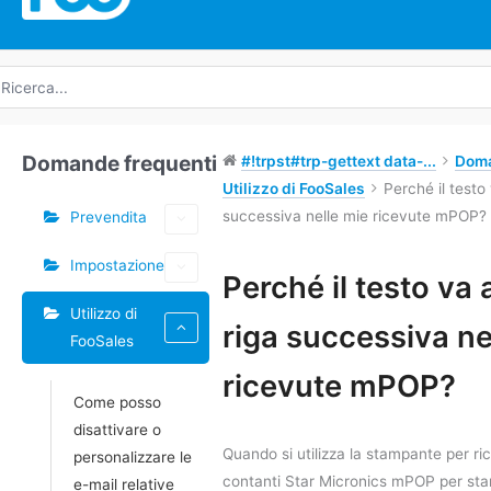
icerca
r:
Domande frequenti
#!trpst#trp-gettext data-...
Doma
Utilizzo di FooSales
Perché il testo
successiva nelle mie ricevute mPOP?
Prevendita
Impostazione
Tag
Perché il testo va 
Utilizzo di
Navigazione
riga successiva ne
FooSales
tra
i
ricevute mPOP?
Come posso
documenti
disattivare o
Quando si utilizza la stampante per ric
personalizzare le
contanti Star Micronics mPOP per stam
e-mail relative