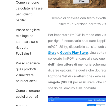
Come vengono
calcolate le tasse
per i clienti
Esempio di ricevuta con testo avvolto
ospiti?
sinistra) e versione corretta vi
Posso scegliere il
Per impostare l'mPOP in modo che visua
mio logo da
per riga, è necessario scaricare l'app
stampare sulle
mPOP Utility, disponibile sul sito web 
ricevute
Store
o
Google Play Store
. Una volta 
FooSales?
collegato l'mPOP, andare alla sezione
Posso scegliere
dell'interruttore di memoria
schermat
quali prodotti
diverse opzioni, ma quella che dovret
visualizzare
l'opzione
Set di caratteri
che deve es
nell'FooSales?
singolo (SBCS)
per assicurarsi che i 
spazio del dovuto sulla ricevuta.
Come si creano i
codici a barre?