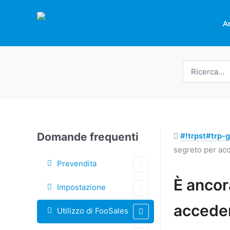
Vai
al
A
contenuto
Ricerca
per:
Domande frequenti
#!trpst#trp-g
segreto per acc
Prevendita
Tag
È ancor
Impostazione
Navigazione
acceder
Utilizzo di FooSales
tra
i