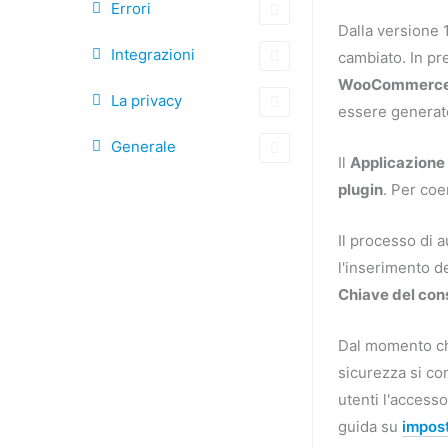
Errori
documenti
Dalla versione 
Integrazioni
cambiato. In p
WooCommerc
La privacy
essere generato
Generale
Il
Applicazione
plugin
. Per coe
Il processo di 
l'inserimento d
Chiave del co
Dal momento ch
sicurezza si con
utenti l'access
guida su
impost