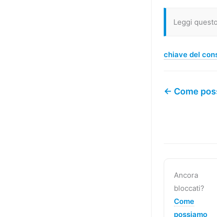
Leggi quest
chiave del co
← Come posso
Ancora
bloccati?
Come
possiamo