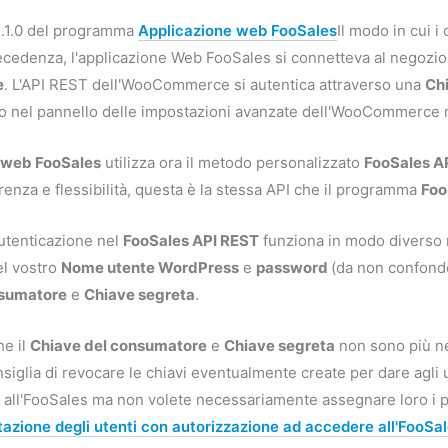
1.1.0 del programma
Applicazione web FooSales
Il modo in cui i
recedenza, l'applicazione Web FooSales si connetteva al negoz
e
. L'API REST dell'WooCommerce si autentica attraverso una
Ch
 nel pannello delle impostazioni avanzate dell'WooCommerce ne
 web FooSales
utilizza ora il metodo personalizzato
FooSales A
renza e flessibilità, questa è la stessa API che il programma
Foo
autenticazione nel
FooSales API REST
funziona in modo diverso 
el vostro
Nome utente WordPress
e
password
(da non confonde
nsumatore
e
Chiave segreta
.
e il
Chiave del consumatore
e
Chiave segreta
non sono più nec
siglia di revocare le chiavi eventualmente create per dare agli u
o all'FooSales ma non volete necessariamente assegnare loro i pr
azione degli utenti con autorizzazione ad accedere all'FooSa