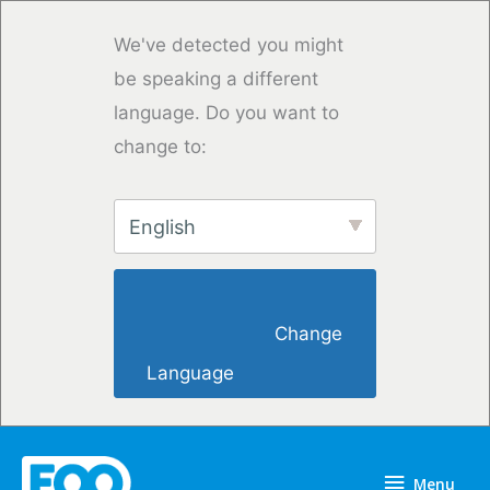
Vai
al
We've detected you might
contenuto
be speaking a different
language. Do you want to
change to:
English
                        Change 
Language                    
Menu
Menu