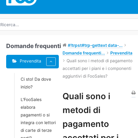
icerca
r:
Domande frequenti
#!trpst#trp-gettext data-...
Domande frequenti...
Prevendita
Quali sono i metodi di pagamento
Prevendita
accettati per i piani e i componenti
aggiuntivi di FooSales?
Ci sto! Da dove
inizio?
Tag
Quali sono i
L'FooSales
Navigazione
elabora
metodi di
tra
pagamenti o si
i
pagamento
integra con lettori
documenti
di carte di terze
accettati per i
parti?