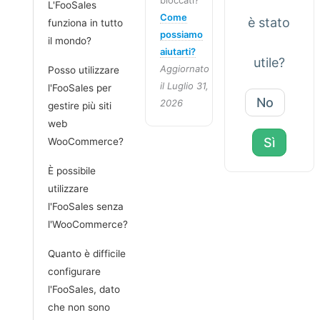
bloccati?
L'FooSales
Come
è stato
funziona in tutto
possiamo
il mondo?
aiutarti?
utile?
Aggiornato
Posso utilizzare
il Luglio 31,
l'FooSales per
No
2026
gestire più siti
web
Sì
WooCommerce?
È possibile
utilizzare
l'FooSales senza
l'WooCommerce?
Quanto è difficile
configurare
l'FooSales, dato
che non sono