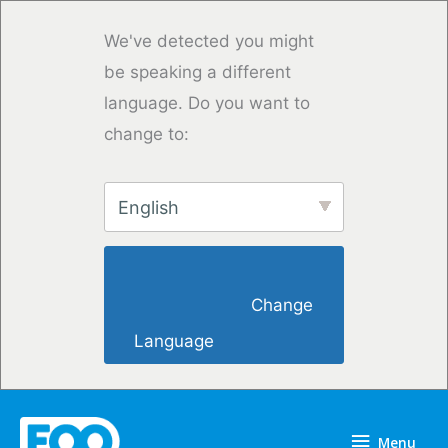
Vai
al
We've detected you might
contenuto
be speaking a different
language. Do you want to
change to:
English
                        Change 
Language                    
Menu
Menu