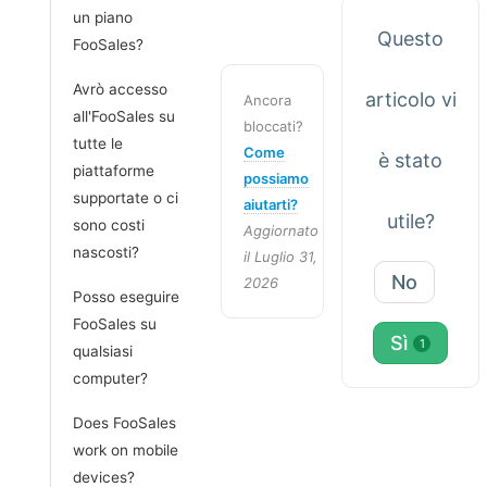
un piano
Questo
FooSales?
Avrò accesso
articolo vi
Ancora
all'FooSales su
bloccati?
tutte le
Come
è stato
piattaforme
possiamo
supportate o ci
aiutarti?
utile?
sono costi
Aggiornato
nascosti?
il Luglio 31,
No
2026
Posso eseguire
FooSales su
Sì
1
qualsiasi
computer?
Does FooSales
work on mobile
devices?