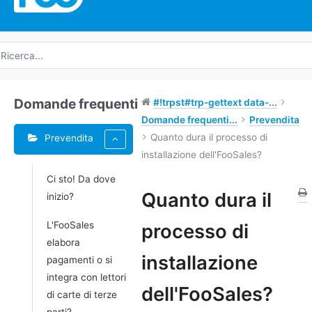
icerca
r:
Domande frequenti
#!trpst#trp-gettext data-...
Domande frequenti...
Prevendita
Quanto dura il processo di
Prevendita
installazione dell'FooSales?
Ci sto! Da dove
Quanto dura il
inizio?
Navigazione
L'FooSales
processo di
tra
elabora
i
installazione
pagamenti o si
documenti
integra con lettori
dell'FooSales?
di carte di terze
parti?