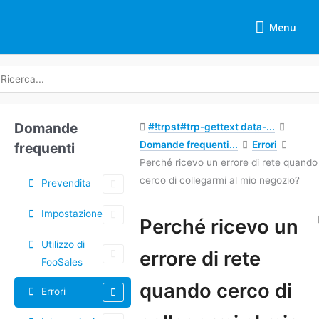
Vai
Menu
al
Menu
contenuto
icerca
r:
Domande
#!trpst#trp-gettext data-...
Domande frequenti...
Errori
frequenti
Perché ricevo un errore di rete quando
cerco di collegarmi al mio negozio?
Prevendita
Impostazione
Tag
Perché ricevo un
Utilizzo di
Navigazione
errore di rete
FooSales
tra
i
quando cerco di
Errori
documenti