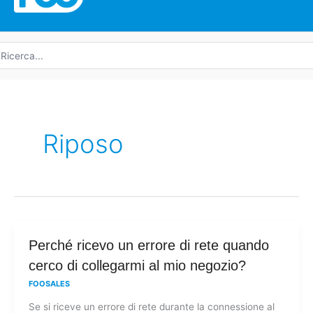
icerca
r:
Riposo
Perché
Perché ricevo un errore di rete quando
ricevo
cerco di collegarmi al mio negozio?
un
FOOSALES
errore
Se si riceve un errore di rete durante la connessione al
di