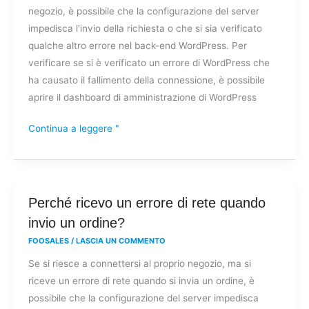
negozio, è possibile che la configurazione del server
rete
impedisca l'invio della richiesta o che si sia verificato
quando
qualche altro errore nel back-end WordPress. Per
cerco
verificare se si è verificato un errore di WordPress che
di
ha causato il fallimento della connessione, è possibile
collegarmi
aprire il dashboard di amministrazione di WordPress
al
mio
Continua a leggere "
negozio?
Perché
Perché ricevo un errore di rete quando
ricevo
invio un ordine?
un
FOOSALES
/
LASCIA UN COMMENTO
errore
Se si riesce a connettersi al proprio negozio, ma si
di
riceve un errore di rete quando si invia un ordine, è
rete
possibile che la configurazione del server impedisca
quando