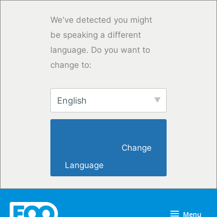
Vai
al
We've detected you might
contenuto
be speaking a different
language. Do you want to
change to:
English
                        Change 
Language                    
Menu
Menu