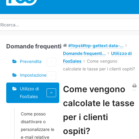
icerca
r:
Domande frequenti
#!trpst#trp-gettext data-...
Domande frequenti...
Utilizzo di
FooSales
Come vengono
Prevendita
calcolate le tasse per i clienti ospiti?
Impostazione
Tag
Come vengono
Utilizzo di
FooSales
Navigazione
calcolate le tasse
tra
Come posso
i
per i clienti
disattivare o
documenti
ospiti?
personalizzare le
e-mail relative