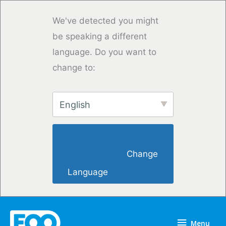
Vai
al
We've detected you might
contenuto
be speaking a different
language. Do you want to
change to:
English
                        Change 
Language                    
Menu
Menu