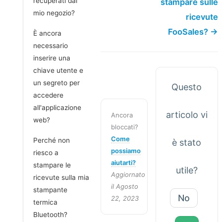
recuperati dal
stampare sulle
mio negozio?
ricevute
FooSales? →
È ancora
necessario
inserire una
chiave utente e
un segreto per
Questo
accedere
all'applicazione
articolo vi
Ancora
web?
bloccati?
Come
Perché non
è stato
possiamo
riesco a
aiutarti?
stampare le
utile?
Aggiornato
ricevute sulla mia
il Agosto
stampante
No
22, 2023
termica
Bluetooth?