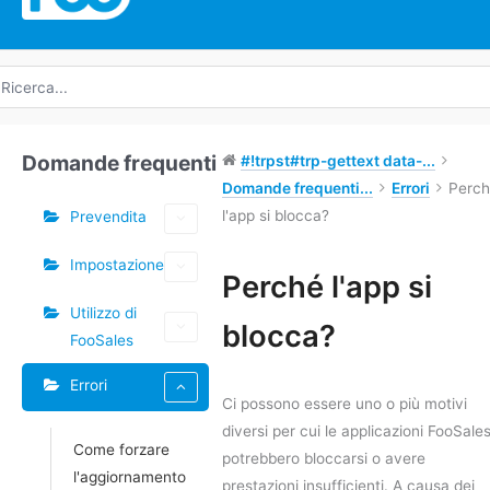
icerca
r:
Domande frequenti
#!trpst#trp-gettext data-...
Domande frequenti...
Errori
Perc
l'app si blocca?
Prevendita
Impostazione
Tag
Perché l'app si
Utilizzo di
Navigazione
blocca?
FooSales
tra
i
Errori
documenti
Ci possono essere uno o più motivi
diversi per cui le applicazioni FooSale
Come forzare
potrebbero bloccarsi o avere
l'aggiornamento
prestazioni insufficienti. A causa dei