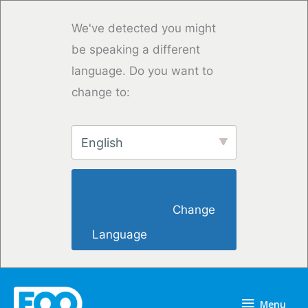
Vai
al
We've detected you might
contenuto
be speaking a different
language. Do you want to
change to:
English
                        Change 
Language                    
Menu
Menu