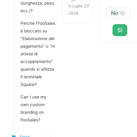
(lunghezza, peso,
il Luglio 27,
ecc.)?
No
2026
2
Perché l'FooSales
Sì
è bloccato su
"Elaborazione del
pagamento" o "In
attesa di
accoppiamento"
quando si utilizza
il terminale
Square?
Can I use my
own custom
branding on
FooSales?
Errori