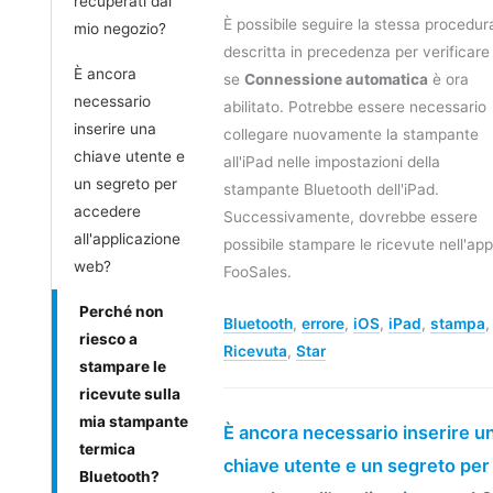
recuperati dal
È possibile seguire la stessa procedur
mio negozio?
descritta in precedenza per verificare
È ancora
se
Connessione automatica
è ora
necessario
abilitato. Potrebbe essere necessario
inserire una
collegare nuovamente la stampante
chiave utente e
all'iPad nelle impostazioni della
un segreto per
stampante Bluetooth dell'iPad.
accedere
Successivamente, dovrebbe essere
all'applicazione
possibile stampare le ricevute nell'app
web?
FooSales.
Perché non
Bluetooth
,
errore
,
iOS
,
iPad
,
stampa
,
riesco a
Ricevuta
,
Star
stampare le
ricevute sulla
mia stampante
È ancora necessario inserire u
termica
chiave utente e un segreto per
Bluetooth?