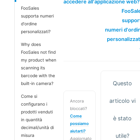
accedere all'applicazione web?
FooSales
FooSal
supporta numeri
suppor
d'ordine
numeri d'ordi
personalizzati?
personalizzat
Why does
FooSales not find
my product when
scanning its
barcode with the
Questo
built-in camera?
Come si
articolo vi
Ancora
configurano i
bloccati?
prodotti venduti
Come
è stato
in quantità
possiamo
decimali/unità di
aiutarti?
utile?
misura
Aggiornato