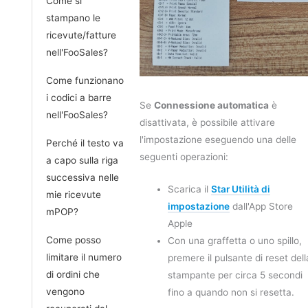
Come si
stampano le
ricevute/fatture
nell'FooSales?
Come funzionano
i codici a barre
Se
Connessione automatica
è
nell'FooSales?
disattivata, è possibile attivare
l'impostazione eseguendo una delle
Perché il testo va
seguenti operazioni:
a capo sulla riga
successiva nelle
Scarica il
Star Utilità di
mie ricevute
impostazione
dall'App Store
mPOP?
Apple
Come posso
Con una graffetta o uno spillo,
limitare il numero
premere il pulsante di reset dell
di ordini che
stampante per circa 5 secondi
vengono
fino a quando non si resetta.