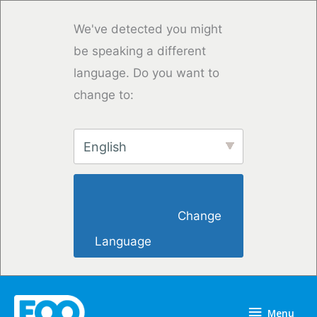
Vai
al
We've detected you might
contenuto
be speaking a different
language. Do you want to
change to:
English
                        Change 
Language                    
Menu
Menu