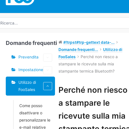
icerca
r:
Domande frequenti
#!trpst#trp-gettext data-...
Domande frequenti...
Utilizzo di
FooSales
Perché non riesco a
Prevendita
stampare le ricevute sulla mia
Impostazione
stampante termica Bluetooth?
Utilizzo di
Tag
Perché non riesco
FooSales
Navigazione
a stampare le
Come posso
tra
disattivare o
i
ricevute sulla mia
personalizzare le
documenti
stampante termic
e-mail relative