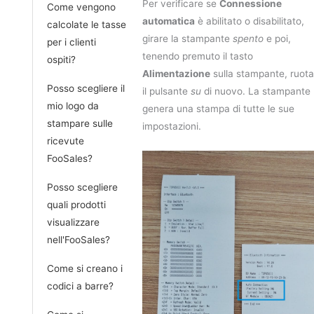
Per verificare se
Connessione
Come vengono
automatica
è abilitato o disabilitato,
calcolate le tasse
girare la stampante
spento
e poi,
per i clienti
tenendo premuto il tasto
ospiti?
Alimentazione
sulla stampante, ruota
Posso scegliere il
il pulsante
su
di nuovo. La stampante
mio logo da
genera una stampa di tutte le sue
stampare sulle
impostazioni.
ricevute
FooSales?
Posso scegliere
quali prodotti
visualizzare
nell'FooSales?
Come si creano i
codici a barre?