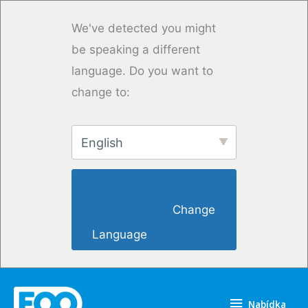
Přeskočit
na
We've detected you might
obsah
be speaking a different
language. Do you want to
change to:
English
                        Change 
Language                    
Nabídka
Nabídka