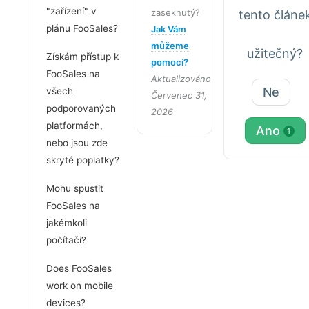
"zařízení" v
zaseknutý?
tento článe
plánu FooSales?
Jak Vám
můžeme
užitečný?
Získám přístup k
pomoci?
FooSales na
Aktualizováno
Ne
všech
Červenec 31,
podporovaných
2026
platformách,
Ano
1
nebo jsou zde
skryté poplatky?
Mohu spustit
FooSales na
jakémkoli
počítači?
Does FooSales
work on mobile
devices?