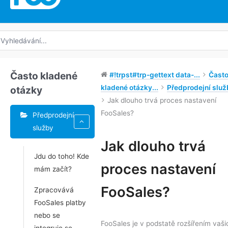
edat:
Často kladené
#!trpst#trp-gettext data-...
Čast
kladené otázky...
Předprodejní služ
otázky
Jak dlouho trvá proces nastavení
FooSales?
Předprodejní
služby
Jak dlouho trvá
Jdu do toho! Kde
Navigace
proces nastavení
mám začít?
v
dokumentu
FooSales?
Zpracovává
FooSales platby
nebo se
FooSales je v podstatě rozšířením vaši
integruje se