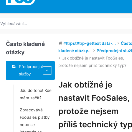
edat:
Často kladené
#!trpst#trp-gettext data-...
Čast
kladené otázky...
Předprodejní služ
otázky
Jak obtížné je nastavit FooSales,
protože nejsem příliš technický typ?
Předprodejní
služby
Jak obtížné je
Jdu do toho! Kde
Navigace
nastavit FooSales,
mám začít?
v
dokumentu
protože nejsem
Zpracovává
FooSales platby
příliš technický ty
nebo se
integruje se