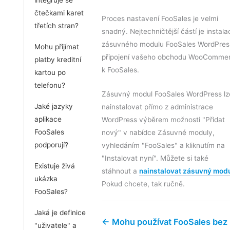
čtečkami karet
Proces nastavení FooSales je velmi
třetích stran?
snadný. Nejtechničtější částí je instala
zásuvného modulu FooSales WordPres
Mohu přijímat
připojení vašeho obchodu WooComme
platby kreditní
k FooSales.
kartou po
telefonu?
Zásuvný modul FooSales WordPress lz
Jaké jazyky
nainstalovat přímo z administrace
aplikace
WordPress výběrem možnosti "Přidat
FooSales
nový" v nabídce Zásuvné moduly,
podporují?
vyhledáním "FooSales" a kliknutím na
"Instalovat nyní". Můžete si také
Existuje živá
stáhnout a
nainstalovat zásuvný mod
ukázka
Pokud chcete, tak ručně.
FooSales?
Jaká je definice
← Mohu používat FooSales bez
"uživatele" a