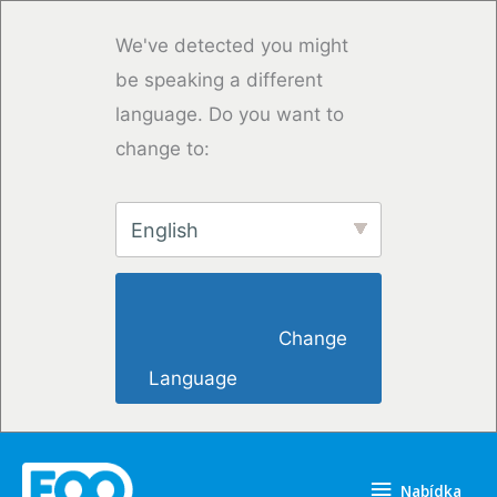
Přeskočit
na
We've detected you might
obsah
be speaking a different
language. Do you want to
change to:
English
                        Change 
Language                    
Nabídka
Nabídka