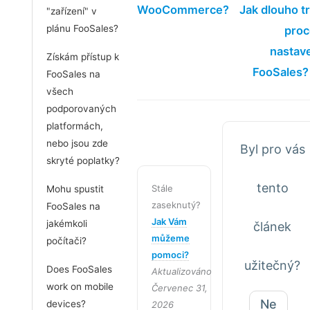
WooCommerce?
Jak dlouho t
"zařízení" v
plánu FooSales?
proc
nastav
Získám přístup k
FooSales?
FooSales na
všech
podporovaných
platformách,
nebo jsou zde
Byl pro vás
skryté poplatky?
tento
Stále
Mohu spustit
zaseknutý?
FooSales na
Jak Vám
jakémkoli
článek
můžeme
počítači?
pomoci?
užitečný?
Does FooSales
Aktualizováno
work on mobile
Červenec 31,
Ne
devices?
2026