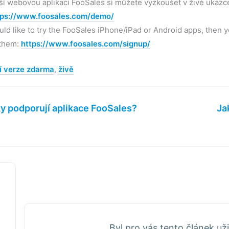
í webovou aplikaci FooSales si můžete vyzkoušet v živé ukázce,
tps://www.foosales.com/demo/
uld like to try the FooSales iPhone/iPad or Android apps, then yo
 them:
https://www.foosales.com/signup/
í verze zdarma
,
živě
y podporují aplikace FooSales?
Ja
Byl pro vás tento článek u