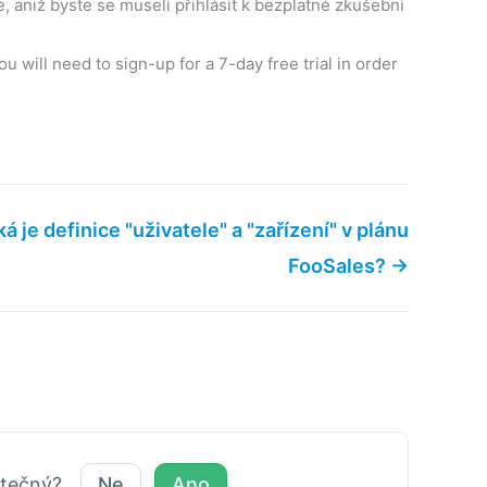
 aniž byste se museli přihlásit k bezplatné zkušební
u will need to sign-up for a 7-day free trial in order
ká je definice "uživatele" a "zařízení" v plánu
FooSales? →
žitečný?
Ne
Ano