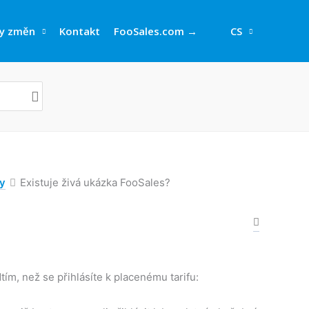
y změn
Kontakt
FooSales.com →
CS
by
Existuje živá ukázka FooSales?
ím, než se přihlásíte k placenému tarifu: