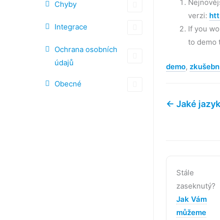
Nejnovějš
Chyby
verzi:
ht
Integrace
If you wo
to demo
Ochrana osobních
údajů
demo
,
zkušebn
Obecné
← Jaké jazyk
Stále
zaseknutý?
Jak Vám
můžeme