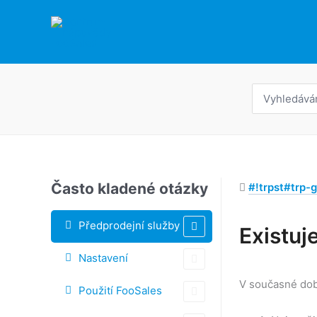
Přeskočit
na
obsah
Hledat:
Často kladené otázky
#!trpst#trp-g
Předprodejní služby
Štítky
Existuj
Navigace
Nastavení
v
V současné době
Použití FooSales
dokumentu