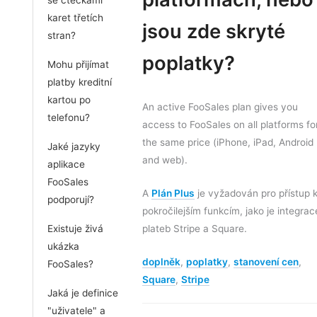
karet třetích
jsou zde skryté
stran?
poplatky?
Mohu přijímat
platby kreditní
kartou po
An active FooSales plan gives you
telefonu?
access to FooSales on all platforms fo
the same price (iPhone, iPad, Android
Jaké jazyky
and web).
aplikace
FooSales
A
Plán Plus
je vyžadován pro přístup 
podporují?
pokročilejším funkcím, jako je integrac
Existuje živá
plateb Stripe a Square.
ukázka
doplněk
,
poplatky
,
stanovení cen
,
FooSales?
Square
,
Stripe
Jaká je definice
"uživatele" a