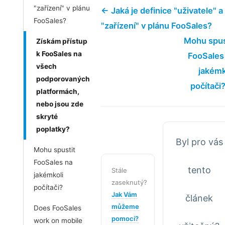
"zařízení" v plánu
← Jaká je definice "uživatele" a
FooSales?
"zařízení" v plánu FooSales?
Mohu spus
Získám přístup
k FooSales na
FooSales
všech
jakémk
podporovaných
počítači
platformách,
nebo jsou zde
skryté
poplatky?
Byl pro vás
Mohu spustit
FooSales na
tento
Stále
jakémkoli
zaseknutý?
počítači?
Jak Vám
článek
můžeme
Does FooSales
pomoci?
work on mobile