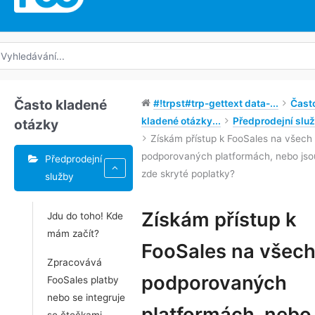
edat:
Často kladené
#!trpst#trp-gettext data-...
Čast
kladené otázky...
Předprodejní slu
otázky
Získám přístup k FooSales na všech
podporovaných platformách, nebo jso
Předprodejní
zde skryté poplatky?
služby
Štítky
Získám přístup k
Jdu do toho! Kde
mám začít?
Navigace
FooSales na všec
v
Zpracovává
dokumentu
podporovaných
FooSales platby
nebo se integruje
platformách, nebo
se čtečkami