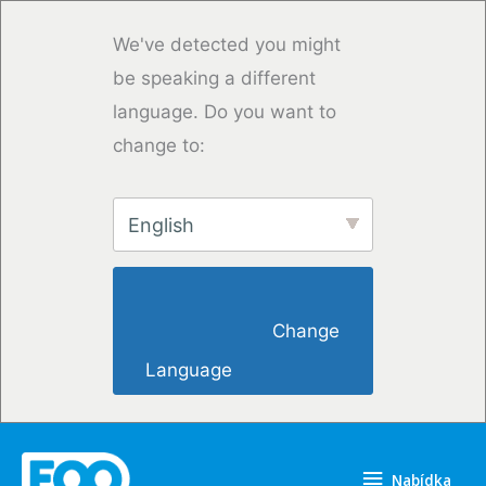
Přeskočit
na
We've detected you might
obsah
be speaking a different
language. Do you want to
change to:
English
                        Change 
Language                    
Nabídka
Nabídka