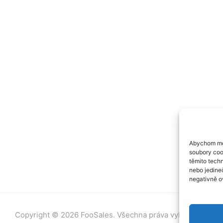
Abychom moh
soubory cook
těmito tech
nebo jedine
negativně ov
Copyright © 2026 FooSales. Všechna práva vyhrazena.