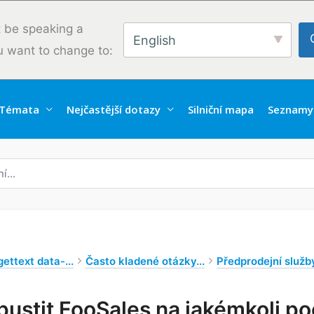
 be speaking a
English
u want to change to:
Témata
Nejčastější dotazy
Silniční mapa
Seznamy
ettext data-...
Často kladené otázky...
Předprodejní služb
ustit FooSales na jakémkoli po