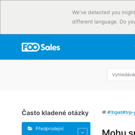
Přeskočit
na
We've detected you might
obsah
different language. Do yo
Hledat:
Často kladené otázky
#!trpst#trp-g
Předprodejní
Štítky
Mohu sp