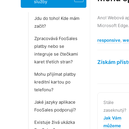
služby
Navigace
v
Ano! Webová ap
Jdu do toho! Kde mám
dokumentu
Microsoft Edge
začít?
Zpracovává FooSales
responsive
,
we
platby nebo se
integruje se čtečkami
karet třetích stran?
Získám příst
Mohu přijímat platby
kreditní kartou po
telefonu?
Jaké jazyky aplikace
Stále
FooSales podporují?
zaseknutý?
Jak Vám
Existuje živá ukázka
můžeme