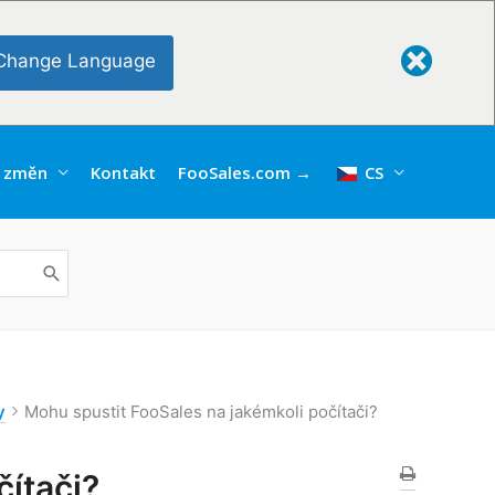
Change Language
 změn
Kontakt
FooSales.com →
CS
y
Mohu spustit FooSales na jakémkoli počítači?
čítači?