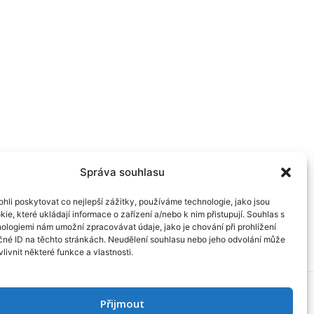
Správa souhlasu
li poskytovat co nejlepší zážitky, používáme technologie, jako jsou
ie, které ukládají informace o zařízení a/nebo k nim přistupují. Souhlas s
nologiemi nám umožní zpracovávat údaje, jako je chování při prohlížení
čné ID na těchto stránkách. Neudělení souhlasu nebo jeho odvolání může
livnit některé funkce a vlastnosti.
Přijmout