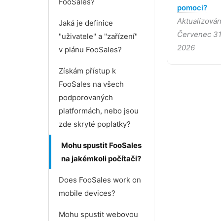
FooSales?
pomoci?
Aktualizová
Jaká je definice
Červenec 31
"uživatele" a "zařízení"
2026
v plánu FooSales?
Získám přístup k
FooSales na všech
podporovaných
platformách, nebo jsou
zde skryté poplatky?
Mohu spustit FooSales
na jakémkoli počítači?
Does FooSales work on
mobile devices?
Mohu spustit webovou