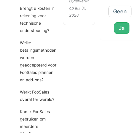
Bijgewerkt
op juli 31,
Brengt u kosten in
Geen
2026
rekening voor
technische
Ja
ondersteuning?
Welke
betalingsmethoden
worden
geaccepteerd voor
FooSales plannen
en add-ons?
Werkt FooSales
overal ter wereld?
Kan ik FooSales
gebruiken om
meerdere