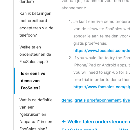
voordat je je aanmeldt voor een bet
derden?
abonnement:
Kan ik betalingen
met creditcard
Je kunt een live demo prober
accepteren via de
van de nieuwste FooSales we
telefoon?
zonder je aan te melden voor
gratis proefversie:
Welke talen
https://www.foosales.com/d
ondersteunen de
If you would like to try the Fo
FooSales apps?
iPhone/iPad or Android apps, 
you will need to sign-up for a
Is er een live
free trial in order to demo the
demo van
https://www.foosales.com/si
FooSales?
Wat is de definitie
demo
,
gratis proefabonnement
,
live
van een
"gebruiker" en
← Welke talen ondersteunen 
"apparaat" in een
FooSales plan?