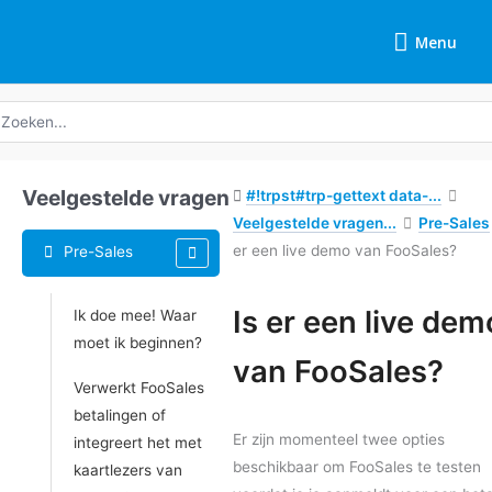
Overslaan
Menu
naar
Menu
inhoud
oeken
ar:
Veelgestelde vragen
#!trpst#trp-gettext data-...
Veelgestelde vragen...
Pre-Sales
er een live demo van FooSales?
Pre-Sales
Tags
Is er een live dem
Ik doe mee! Waar
moet ik beginnen?
Doc
van FooSales?
navigatie
Verwerkt FooSales
betalingen of
Er zijn momenteel twee opties
integreert het met
beschikbaar om FooSales te testen
kaartlezers van