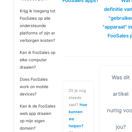
FooSales apps?
Wat 
definitie va
Krijg ik toegang tot
"gebruike
FooSales op alle
ondersteunde
"apparaat" i
platforms of zijn er
FooSales 
verborgen kosten?
Kan ik FooSales op
elke computer
draaien?
Was dit
Does FooSales
work on mobile
Zit je nog
artikel
devices?
steeds
vast?
Hoe
Kan ik de FooSales
nuttig voo
kunnen
web app draaien
we
op mijn eigen
helpen?
jou?
domein?