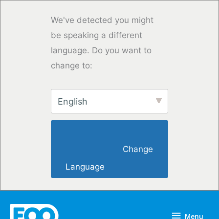
Overslaan
naar
We've detected you might
inhoud
be speaking a different
language. Do you want to
change to:
English
                        Change 
Language                    
Menu
Menu