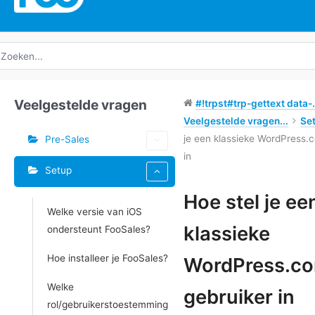
oeken
ar:
Veelgestelde vragen
#!trpst#trp-gettext data-.
Veelgestelde vragen...
Se
je een klassieke WordPress.
Pre-Sales
in
Setup
Hoe stel je ee
Welke versie van iOS
Doc
klassieke
ondersteunt FooSales?
navigatie
Hoe installeer je FooSales?
WordPress.c
Welke
gebruiker in
rol/gebruikerstoestemming