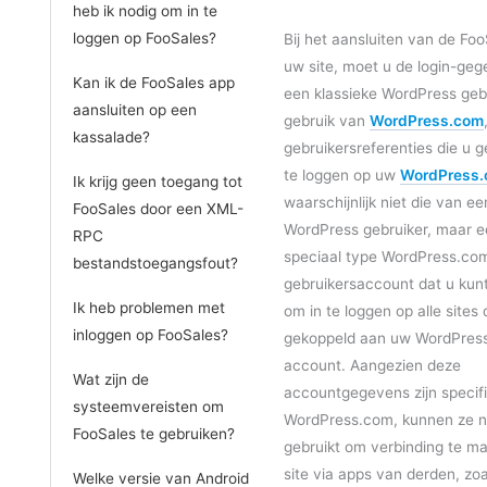
heb ik nodig om in te
loggen op FooSales?
Bij het aansluiten van de Fo
uw site, moet u de login-ge
Kan ik de FooSales app
een klassieke WordPress gebru
aansluiten op een
gebruik van
WordPress.com
kassalade?
gebruikersreferenties die u g
te loggen op uw
WordPress
Ik krijg geen toegang tot
waarschijnlijk niet die van ee
FooSales door een XML-
WordPress gebruiker, maar e
RPC
speciaal type WordPress.co
bestandstoegangsfout?
gebruikersaccount dat u kun
Ik heb problemen met
om in te loggen op alle sites d
inloggen op FooSales?
gekoppeld aan uw WordPres
account. Aangezien deze
Wat zijn de
accountgegevens zijn specif
systeemvereisten om
WordPress.com, kunnen ze n
FooSales te gebruiken?
gebruikt om verbinding te m
site via apps van derden, zo
Welke versie van Android